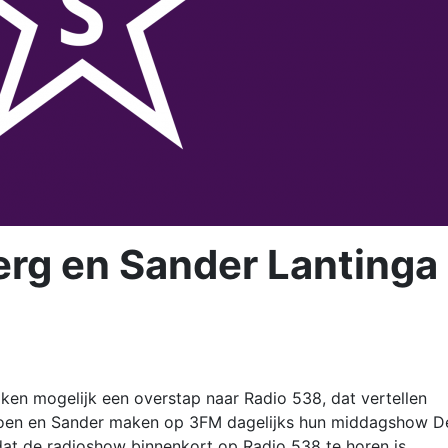
rg en Sander Lantinga
en mogelijk een overstap naar Radio 538, dat vertellen
 Coen en Sander maken op 3FM dagelijks hun middagshow D
at de radioshow binnenkort op Radio 538 te horen is.