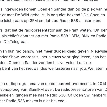
ns ingewijden komen Coen en Sander dan op de plek van h
er met De Wild gebeurt, is nog niet bekend.” De Coen en
ge luisteraars op 3FM en dat zou Radio 538 aanspreken.
s, dat liet de radiopresentator aan de krant weten. “Dit ber
m alsjeblieft contact op met Radio 538.” 3FM, BNN en Radio
n De Telegraaf.
 van hun radioshow niet meer duidelijkheid geven. Nieuwsl
der Show, voordat zij het nieuws voor ging lezen, aan het
dden. Coen en Sander vonden het vervelend dat de
j bent van het nieuws, dus we luisteren naar jou. We laten h
8 een radioprogramma van de concurrent overneemt. In 2014
vondploeg van Slam!FM over. De radiopresentatoren van 
reukelen, gingen mee naar Radio 538. Of Coen Swijnenberg
naar Radio 538 maken is niet bekend.