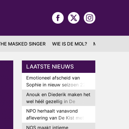
THE MASKED SINGER
WIE IS DE MOL?
MAFS
LAATSTE NIEUWS
Emotioneel afscheid van
Sophie in nieuw seizoen 22
Kids and Counting
Anouk en Diederik maken het
wel héél gezellig in De
Bondgenoten
NPO herhaalt vanavond
aflevering van De Kist met
Peter Faber
NOS maakt intieme