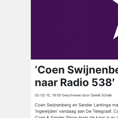
‘Coen Swijnenbe
naar Radio 538′
02-02-15, 19:00
Geschreven door Daniël Schalk
Coen Swijnenberg en Sander Lantinga mak
‘ingewijden’ vandaag aan De Telegraaf.
Coen & Sander Show maar de kans is er d