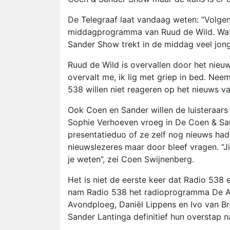
De Telegraaf laat vandaag weten: “Volge
middagprogramma van Ruud de Wild. Wat 
Sander Show trekt in de middag veel jon
Ruud de Wild is overvallen door het nieuw
overvalt me, ik lig met griep in bed. Nee
538 willen niet reageren op het nieuws va
Ook Coen en Sander willen de luisteraars
Sophie Verhoeven vroeg in De Coen & San
presentatieduo of ze zelf nog nieuws ha
nieuwslezeres maar door bleef vragen. “Ji
je weten”, zei Coen Swijnenberg.
Het is niet de eerste keer dat Radio 53
nam Radio 538 het radioprogramma De A
Avondploeg, Daniël Lippens en Ivo van B
Sander Lantinga definitief hun overstap 