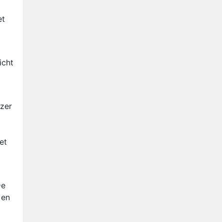
Nederlanders kijken B&B Vol
Liefde vooral voor
et
ongemakkelijke momenten
Ron Jans maakt dit seizoen
zijn opwachting als analist
Deze tien BN'ers doen mee
icht
aan het nieuwe seizoen van
Bestemming X
Vanavond op tv:
jubileumseizoen van Van
ezer
Onschatbare Waarde gaat
van start
et
De
 en