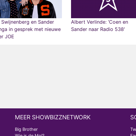
 Swijnenberg en Sander
Albert Verlinde: ‘Coen en
nga in gesprek met nieuwe
Sander naar Radio 538′
er JOE
MEER SHOWBIZZNETWORK
S
Big Brother
Tw
Wie is de Mol?
Fa