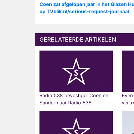
Coen zat afgelopen jaar in het Glazen H
op TVblik.nl/serious-request-journaal
GERELATEERDE ARTIKELEN
Radio 538 bevestigd: Coen en
Even 
Sander naar Radio 538
vertr