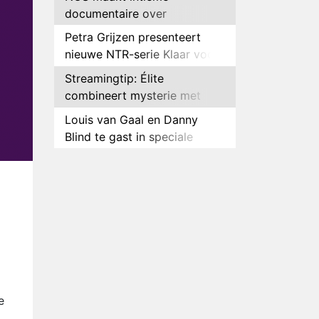
documentaire over
hockeyster Yibbi Jansen
Petra Grijzen presenteert
nieuwe NTR-serie Klaar voor
de oorlog
Streamingtip: Élite
combineert mysterie met
romantie
Louis van Gaal en Danny
Blind te gast in speciale
aflevering van Tussen de
Plottwist: Diederik zou De
Palen
Bondgenoten alsnog hebben
verlaten
RTL voegt negende B&B-
eigenaar toe aan nieuw
seizoen B&B Vol Liefde
HBO Max zendt voor het
eerst alle onderdelen van het
EK Atletiek uit
Relatie Anouk en Diederik
strandt na exit uit De
e
Bondgenoten