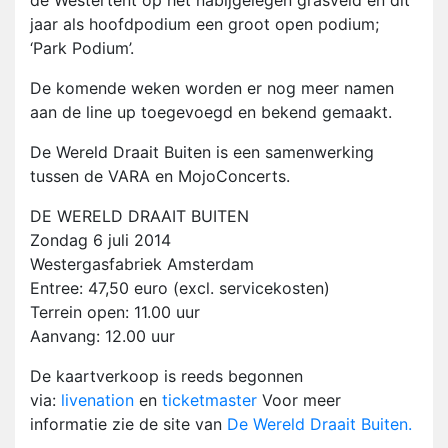
de Westertent op het nabijgelegen grasveld en dit
jaar als hoofdpodium een groot open podium;
‘Park Podium’.
De komende weken worden er nog meer namen
aan de line up toegevoegd en bekend gemaakt.
De Wereld Draait Buiten is een samenwerking
tussen de VARA en MojoConcerts.
DE WERELD DRAAIT BUITEN
Zondag 6 juli 2014
Westergasfabriek Amsterdam
Entree: 47,50 euro (excl. servicekosten)
Terrein open: 11.00 uur
Aanvang: 12.00 uur
De kaartverkoop is reeds begonnen
via:
livenation
en
ticketmaster
Voor meer
informatie zie de site van
De Wereld Draait Buiten.