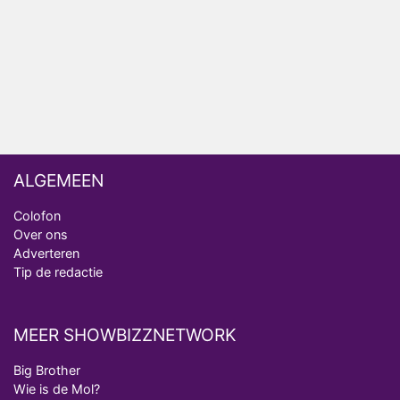
Deze tien BN'ers doen mee aan het nieuwe seizoen
van Bestemming X
Vanavond op tv: jubileumseizoen van Van
Onschatbare Waarde gaat van start
ALGEMEEN
Colofon
Over ons
Adverteren
Tip de redactie
MEER SHOWBIZZNETWORK
Big Brother
Wie is de Mol?