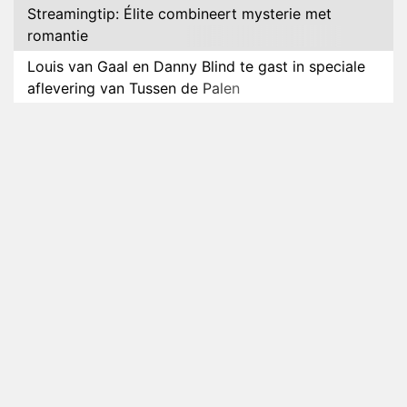
Streamingtip: Élite combineert mysterie met
romantie
Louis van Gaal en Danny Blind te gast in speciale
aflevering van Tussen de Palen
Plottwist: Diederik zou De Bondgenoten alsnog
hebben verlaten
RTL voegt negende B&B-eigenaar toe aan nieuw
seizoen B&B Vol Liefde
HBO Max zendt voor het eerst alle onderdelen van
het EK Atletiek uit
Relatie Anouk en Diederik strandt na exit uit De
Bondgenoten
Nederlanders kijken B&B Vol Liefde vooral voor
ongemakkelijke momenten
Ron Jans maakt dit seizoen zijn opwachting als
analist