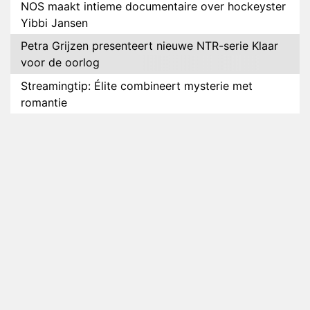
NOS maakt intieme documentaire over hockeyster
Yibbi Jansen
Petra Grijzen presenteert nieuwe NTR-serie Klaar
voor de oorlog
Streamingtip: Élite combineert mysterie met
romantie
Louis van Gaal en Danny Blind te gast in speciale
aflevering van Tussen de Palen
Plottwist: Diederik zou De Bondgenoten alsnog
hebben verlaten
RTL voegt negende B&B-eigenaar toe aan nieuw
seizoen B&B Vol Liefde
HBO Max zendt voor het eerst alle onderdelen van
het EK Atletiek uit
Relatie Anouk en Diederik strandt na exit uit De
Bondgenoten