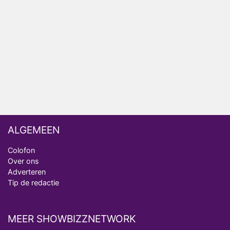
Nederlanders kijken B&B Vol Liefde vooral voor
ongemakkelijke momenten
Ron Jans maakt dit seizoen zijn opwachting als
analist
Deze tien BN'ers doen mee aan het nieuwe seizoen
van Bestemming X
ALGEMEEN
Colofon
Over ons
Adverteren
Tip de redactie
MEER SHOWBIZZNETWORK