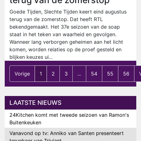
terug van de zomerstop
Goede Tijden, Slechte Tijden keert eind augustus
terug van de zomerstop. Dat heeft RTL
bekendgemaakt. Het 37e seizoen van de soap
staat in het teken van waarheid en gevolgen.
Wanneer lang verborgen geheimen aan het licht
komen, worden relaties op de proef gesteld en
blijken keuzes ui...
Vorige
1
2
3
...
54
55
56
LAATSTE NIEUWS
24Kitchen komt met tweede seizoen van Ramon's
Buitenkeuken
Vanavond op tv: Anniko van Santen presenteert
terugkeer van Triviant