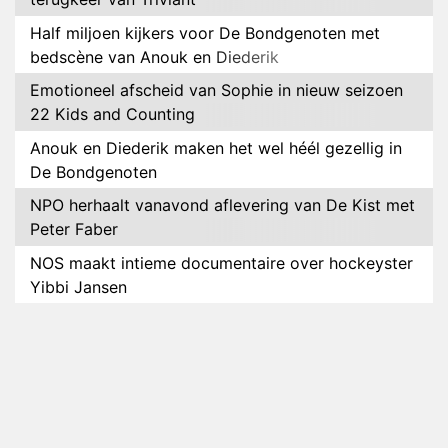
Half miljoen kijkers voor De Bondgenoten met
bedscène van Anouk en Diederik
Emotioneel afscheid van Sophie in nieuw seizoen
22 Kids and Counting
Anouk en Diederik maken het wel héél gezellig in
De Bondgenoten
NPO herhaalt vanavond aflevering van De Kist met
Peter Faber
NOS maakt intieme documentaire over hockeyster
Yibbi Jansen
Petra Grijzen presenteert nieuwe NTR-serie Klaar
voor de oorlog
Streamingtip: Élite combineert mysterie met
romantie
Louis van Gaal en Danny Blind te gast in speciale