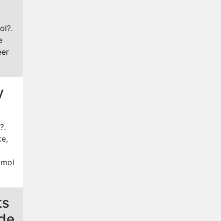
Nederlanders kijken B&B Vol
Liefde vooral voor
ongemakkelijke momenten
ol?.
Ron Jans maakt dit seizoen
e
zijn opwachting als analist
eer
Deze tien BN'ers doen mee
aan het nieuwe seizoen van
Bestemming X
y
Vanavond op tv:
jubileumseizoen van Van
Onschatbare Waarde gaat
van start
?.
ke,
 mol
ts
 de