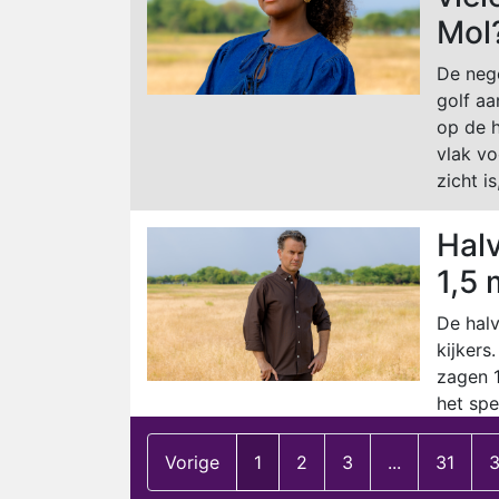
Mol
De neg
golf aa
op de h
vlak vo
zicht is
Halv
1,5 
De halv
kijkers
zagen 1
het spe
Vorige
1
2
3
...
31