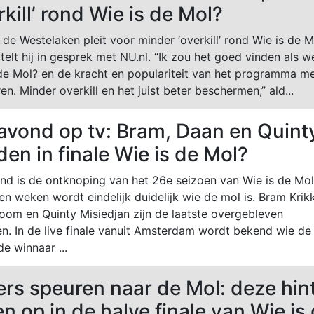
rkill’ rond Wie is de Mol?
 de Westelaken pleit voor minder ‘overkill’ rond Wie is de M
telt hij in gesprek met NU.nl. “Ik zou het goed vinden als w
de Mol? en de kracht en populariteit van het programma m
en. Minder overkill en het juist beter beschermen,” ald...
avond op tv: Bram, Daan en Quint
jden in finale Wie is de Mol?
d is de ontknoping van het 26e seizoen van Wie is de Mol
n weken wordt eindelijk duidelijk wie de mol is. Bram Krik
om en Quinty Misiedjan zijn de laatste overgebleven
ten. In de live finale vanuit Amsterdam wordt bekend wie de
de winnaar ...
ers speuren naar de Mol: deze hin
en op in de halve finale van Wie is