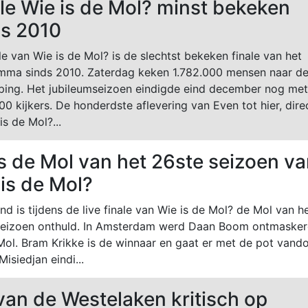
le Wie is de Mol? minst bekeken
ds 2010
le van Wie is de Mol? is de slechtst bekeken finale van het
mma sinds 2010. Zaterdag keken 1.782.000 mensen naar d
ping. Het jubileumseizoen eindigde eind december nog met
00 kijkers. De honderdste aflevering van Even tot hier, dire
is de Mol?...
is de Mol van het 26ste seizoen v
is de Mol?
d is tijdens de live finale van Wie is de Mol? de Mol van h
seizoen onthuld. In Amsterdam werd Daan Boom ontmaske
Mol. Bram Krikke is de winnaar en gaat er met de pot vando
Misiedjan eindi...
van de Westelaken kritisch op