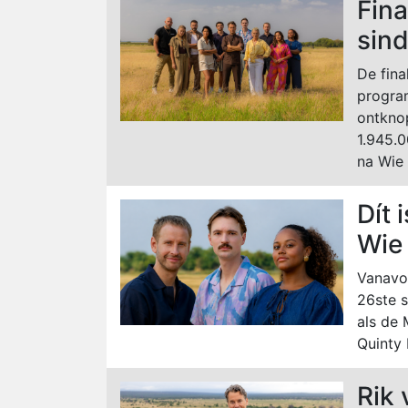
Fina
sin
De fina
progra
ontkno
1.945.0
na Wie 
Dít 
Wie 
Vanavon
26ste 
als de 
Quinty 
Rik 