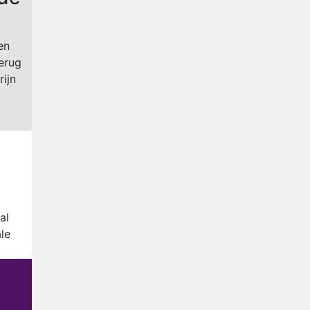
en
terug
rijn
al
le