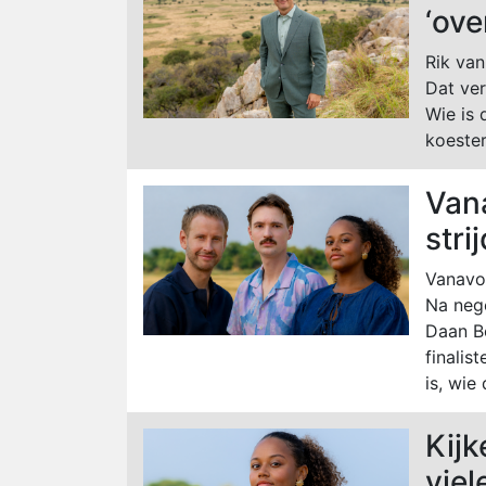
‘ove
Rik van
Dat ver
Wie is 
koester
Van
stri
Vanavon
Na nege
Daan Bo
finalis
is, wie 
Kijk
viel