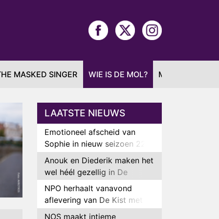
THE MASKED SINGER
WIE IS DE MOL?
MAFS
LAATSTE NIEUWS
Emotioneel afscheid van
Sophie in nieuw seizoen 22
Kids and Counting
Anouk en Diederik maken het
wel héél gezellig in De
Bondgenoten
NPO herhaalt vanavond
aflevering van De Kist met
Peter Faber
NOS maakt intieme