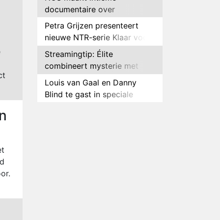
documentaire over
hockeyster Yibbi Jansen
Petra Grijzen presenteert
nieuwe NTR-serie Klaar voor
de oorlog
e
Streamingtip: Élite
combineert mysterie met
ct
romantie
Louis van Gaal en Danny
Blind te gast in speciale
aflevering van Tussen de
Plottwist: Diederik zou De
an
Palen
Bondgenoten alsnog hebben
verlaten
RTL voegt negende B&B-
et
eigenaar toe aan nieuw
rd
seizoen B&B Vol Liefde
HBO Max zendt voor het
or.
eerst alle onderdelen van het
EK Atletiek uit
Relatie Anouk en Diederik
strandt na exit uit De
Bondgenoten