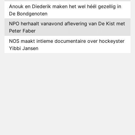
Anouk en Diederik maken het wel héél gezellig in
De Bondgenoten
NPO herhaalt vanavond aflevering van De Kist met
Peter Faber
NOS maakt intieme documentaire over hockeyster
Yibbi Jansen
Petra Grijzen presenteert nieuwe NTR-serie Klaar
voor de oorlog
Streamingtip: Élite combineert mysterie met
romantie
Louis van Gaal en Danny Blind te gast in speciale
aflevering van Tussen de Palen
Plottwist: Diederik zou De Bondgenoten alsnog
hebben verlaten
RTL voegt negende B&B-eigenaar toe aan nieuw
seizoen B&B Vol Liefde