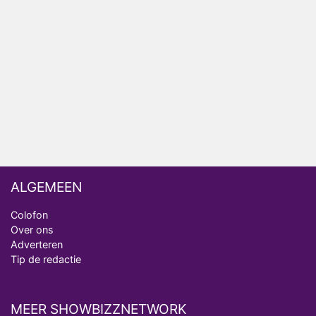
HBO Max zendt voor het eerst alle onderdelen van
het EK Atletiek uit
Relatie Anouk en Diederik strandt na exit uit De
Bondgenoten
Nederlanders kijken B&B Vol Liefde vooral voor
ongemakkelijke momenten
ALGEMEEN
Colofon
Over ons
Adverteren
Tip de redactie
MEER SHOWBIZZNETWORK