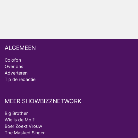
analist
Deze tien BN'ers doen mee aan het nieuwe seizoen
van Bestemming X
ALGEMEEN
Colofon
Over ons
Adverteren
Tip de redactie
MEER SHOWBIZZNETWORK
Big Brother
Wie is de Mol?
Boer Zoekt Vrouw
The Masked Singer