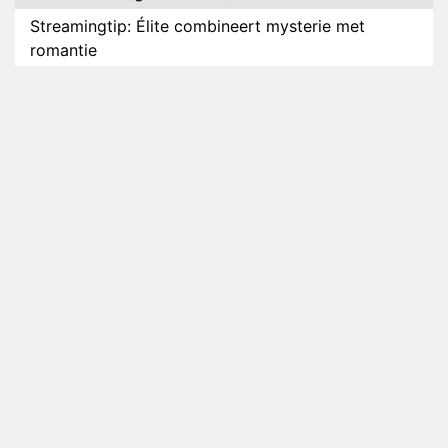
Streamingtip: Élite combineert mysterie met
romantie
Louis van Gaal en Danny Blind te gast in speciale
aflevering van Tussen de Palen
Plottwist: Diederik zou De Bondgenoten alsnog
hebben verlaten
RTL voegt negende B&B-eigenaar toe aan nieuw
seizoen B&B Vol Liefde
HBO Max zendt voor het eerst alle onderdelen van
het EK Atletiek uit
Relatie Anouk en Diederik strandt na exit uit De
Bondgenoten
Nederlanders kijken B&B Vol Liefde vooral voor
ongemakkelijke momenten
Ron Jans maakt dit seizoen zijn opwachting als