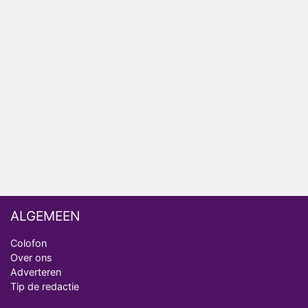
Relatie Anouk en Diederik strandt na exit uit De
Bondgenoten
Nederlanders kijken B&B Vol Liefde vooral voor
ongemakkelijke momenten
Ron Jans maakt dit seizoen zijn opwachting als
analist
Deze tien BN'ers doen mee aan het nieuwe seizoen
van Bestemming X
ALGEMEEN
Colofon
Over ons
Adverteren
Tip de redactie