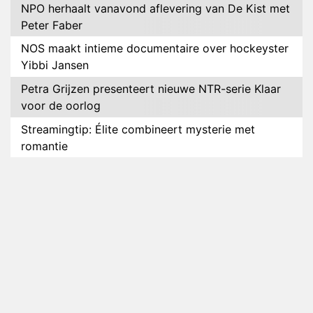
NPO herhaalt vanavond aflevering van De Kist met
Peter Faber
NOS maakt intieme documentaire over hockeyster
Yibbi Jansen
Petra Grijzen presenteert nieuwe NTR-serie Klaar
voor de oorlog
Streamingtip: Élite combineert mysterie met
romantie
Louis van Gaal en Danny Blind te gast in speciale
aflevering van Tussen de Palen
Plottwist: Diederik zou De Bondgenoten alsnog
hebben verlaten
RTL voegt negende B&B-eigenaar toe aan nieuw
seizoen B&B Vol Liefde
HBO Max zendt voor het eerst alle onderdelen van
het EK Atletiek uit