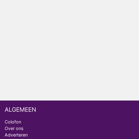
Winnaar 31e cyclus De Bondgenoten gelekt
Anouk en Diederik verlaten De Bondgenoten
AVROTROS komt met reboot van Fort Alpha
Henny Huisman herkent B&B Vol Liefde-deelnemer
Fred niet terug op televisie
Omroep Zwart volgt jonge emigranten in nieuwe
realityserie Welkom Terug
ALGEMEEN
Colofon
Over ons
Adverteren