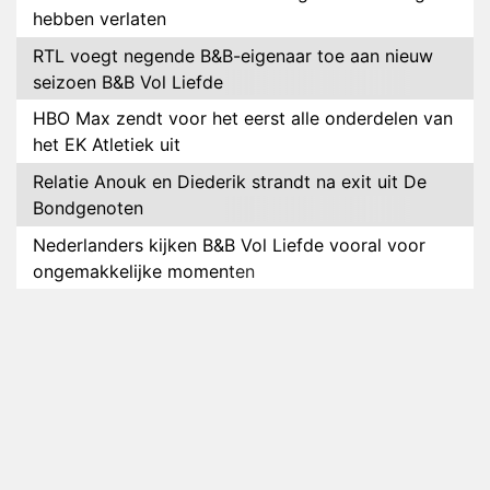
hebben verlaten
RTL voegt negende B&B-eigenaar toe aan nieuw
seizoen B&B Vol Liefde
HBO Max zendt voor het eerst alle onderdelen van
het EK Atletiek uit
Relatie Anouk en Diederik strandt na exit uit De
Bondgenoten
Nederlanders kijken B&B Vol Liefde vooral voor
ongemakkelijke momenten
Ron Jans maakt dit seizoen zijn opwachting als
analist
Deze tien BN'ers doen mee aan het nieuwe seizoen
van Bestemming X
Vanavond op tv: jubileumseizoen van Van
Onschatbare Waarde gaat van start