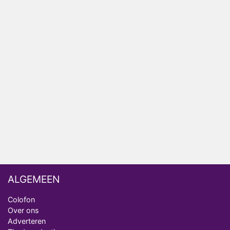
HBO Max zendt voor het eerst alle onderdelen van
het EK Atletiek uit
Relatie Anouk en Diederik strandt na exit uit De
Bondgenoten
Nederlanders kijken B&B Vol Liefde vooral voor
ongemakkelijke momenten
Ron Jans maakt dit seizoen zijn opwachting als
analist
Deze tien BN'ers doen mee aan het nieuwe seizoen
van Bestemming X
ALGEMEEN
Colofon
Over ons
Adverteren