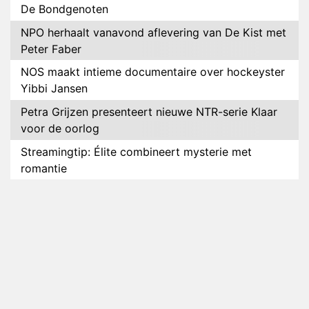
De Bondgenoten
NPO herhaalt vanavond aflevering van De Kist met
Peter Faber
NOS maakt intieme documentaire over hockeyster
Yibbi Jansen
Petra Grijzen presenteert nieuwe NTR-serie Klaar
voor de oorlog
Streamingtip: Élite combineert mysterie met
romantie
Louis van Gaal en Danny Blind te gast in speciale
aflevering van Tussen de Palen
Plottwist: Diederik zou De Bondgenoten alsnog
hebben verlaten
RTL voegt negende B&B-eigenaar toe aan nieuw
seizoen B&B Vol Liefde