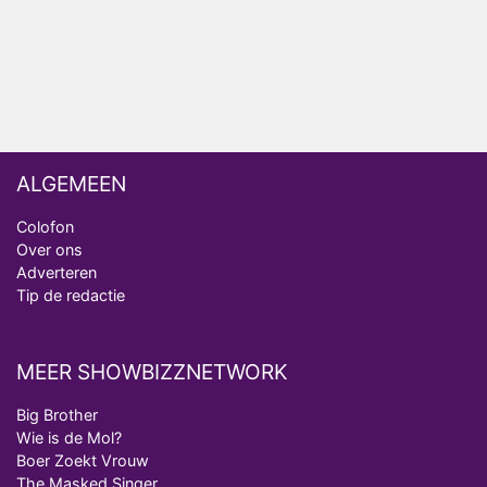
analist
Deze tien BN'ers doen mee aan het nieuwe seizoen
van Bestemming X
ALGEMEEN
Colofon
Over ons
Adverteren
Tip de redactie
MEER SHOWBIZZNETWORK
Big Brother
Wie is de Mol?
Boer Zoekt Vrouw
The Masked Singer