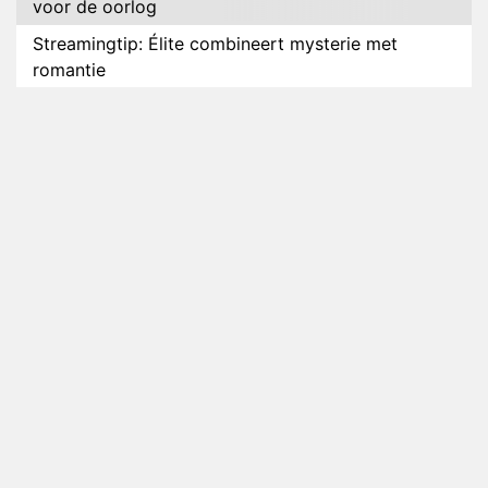
voor de oorlog
Streamingtip: Élite combineert mysterie met
romantie
Louis van Gaal en Danny Blind te gast in speciale
aflevering van Tussen de Palen
Plottwist: Diederik zou De Bondgenoten alsnog
hebben verlaten
RTL voegt negende B&B-eigenaar toe aan nieuw
seizoen B&B Vol Liefde
HBO Max zendt voor het eerst alle onderdelen van
het EK Atletiek uit
Relatie Anouk en Diederik strandt na exit uit De
Bondgenoten
Nederlanders kijken B&B Vol Liefde vooral voor
ongemakkelijke momenten
Ron Jans maakt dit seizoen zijn opwachting als