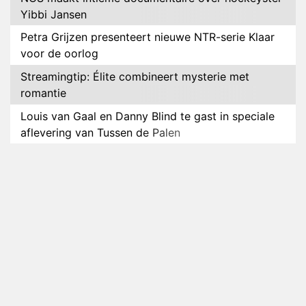
Yibbi Jansen
Petra Grijzen presenteert nieuwe NTR-serie Klaar
voor de oorlog
Streamingtip: Élite combineert mysterie met
romantie
Louis van Gaal en Danny Blind te gast in speciale
aflevering van Tussen de Palen
Plottwist: Diederik zou De Bondgenoten alsnog
hebben verlaten
RTL voegt negende B&B-eigenaar toe aan nieuw
seizoen B&B Vol Liefde
HBO Max zendt voor het eerst alle onderdelen van
het EK Atletiek uit
Relatie Anouk en Diederik strandt na exit uit De
Bondgenoten