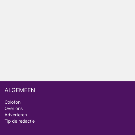
Nederlanders kijken B&B Vol Liefde vooral voor
ongemakkelijke momenten
Ron Jans maakt dit seizoen zijn opwachting als
analist
Deze tien BN'ers doen mee aan het nieuwe seizoen
van Bestemming X
Vanavond op tv: jubileumseizoen van Van
Onschatbare Waarde gaat van start
ALGEMEEN
Colofon
Over ons
Adverteren
Tip de redactie