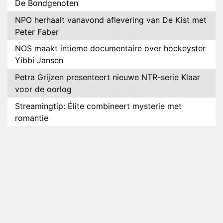
De Bondgenoten
NPO herhaalt vanavond aflevering van De Kist met
Peter Faber
NOS maakt intieme documentaire over hockeyster
Yibbi Jansen
Petra Grijzen presenteert nieuwe NTR-serie Klaar
voor de oorlog
Streamingtip: Élite combineert mysterie met
romantie
Louis van Gaal en Danny Blind te gast in speciale
aflevering van Tussen de Palen
Plottwist: Diederik zou De Bondgenoten alsnog
hebben verlaten
RTL voegt negende B&B-eigenaar toe aan nieuw
seizoen B&B Vol Liefde
HBO Max zendt voor het eerst alle onderdelen van