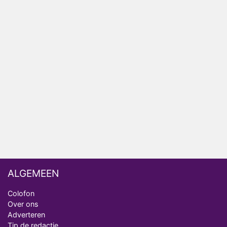
het EK Atletiek uit
Relatie Anouk en Diederik strandt na exit uit De
Bondgenoten
Nederlanders kijken B&B Vol Liefde vooral voor
ongemakkelijke momenten
Ron Jans maakt dit seizoen zijn opwachting als
analist
Deze tien BN'ers doen mee aan het nieuwe seizoen
van Bestemming X
ALGEMEEN
Colofon
Over ons
Adverteren
Tip de redactie