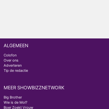
Deze tien BN'ers doen mee aan het nieuwe seizoen
van Bestemming X
Vanavond op tv: jubileumseizoen van Van
Onschatbare Waarde gaat van start
ALGEMEEN
Colofon
Over ons
Adverteren
Tip de redactie
MEER SHOWBIZZNETWORK
Big Brother
Wie is de Mol?
Boer Zoekt Vrouw