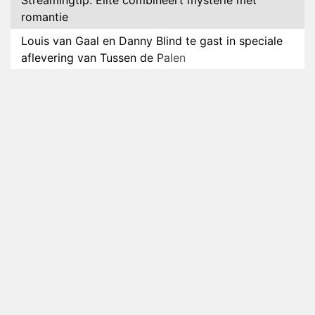
Streamingtip: Élite combineert mysterie met
romantie
Louis van Gaal en Danny Blind te gast in speciale
aflevering van Tussen de Palen
Plottwist: Diederik zou De Bondgenoten alsnog
hebben verlaten
RTL voegt negende B&B-eigenaar toe aan nieuw
seizoen B&B Vol Liefde
HBO Max zendt voor het eerst alle onderdelen van
het EK Atletiek uit
Relatie Anouk en Diederik strandt na exit uit De
Bondgenoten
Nederlanders kijken B&B Vol Liefde vooral voor
ongemakkelijke momenten
Ron Jans maakt dit seizoen zijn opwachting als
analist