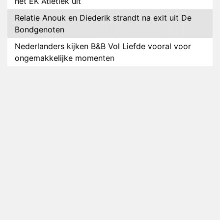
het EK Atletiek uit
Relatie Anouk en Diederik strandt na exit uit De
Bondgenoten
Nederlanders kijken B&B Vol Liefde vooral voor
ongemakkelijke momenten
Ron Jans maakt dit seizoen zijn opwachting als
analist
Deze tien BN'ers doen mee aan het nieuwe seizoen
van Bestemming X
Vanavond op tv: jubileumseizoen van Van
Onschatbare Waarde gaat van start
Winnaar 31e cyclus De Bondgenoten gelekt
Anouk en Diederik verlaten De Bondgenoten
AVROTROS komt met reboot van Fort Alpha
Henny Huisman herkent B&B Vol Liefde-deelnemer