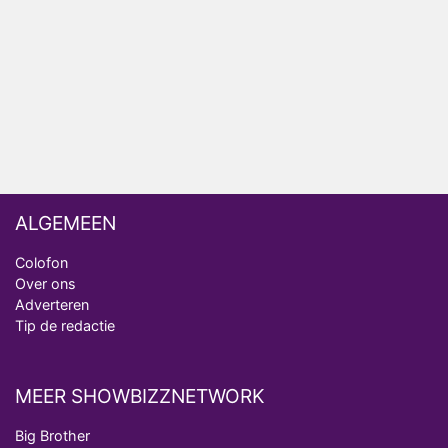
Fred niet terug op televisie
Omroep Zwart volgt jonge emigranten in nieuwe
realityserie Welkom Terug
ALGEMEEN
Colofon
Over ons
Adverteren
Tip de redactie
MEER SHOWBIZZNETWORK
Big Brother