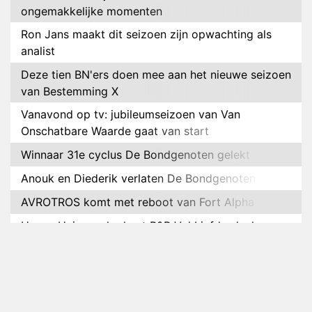
ongemakkelijke momenten
Ron Jans maakt dit seizoen zijn opwachting als
analist
Deze tien BN'ers doen mee aan het nieuwe seizoen
van Bestemming X
Vanavond op tv: jubileumseizoen van Van
Onschatbare Waarde gaat van start
Winnaar 31e cyclus De Bondgenoten gelekt
Anouk en Diederik verlaten De Bondgenoten
AVROTROS komt met reboot van Fort Alpha
Henny Huisman herkent B&B Vol Liefde-deelnemer
Fred niet terug op televisie
Omroep Zwart volgt jonge emigranten in nieuwe
realityserie Welkom Terug
Arnout Hauben en vrienden doorkruisen de