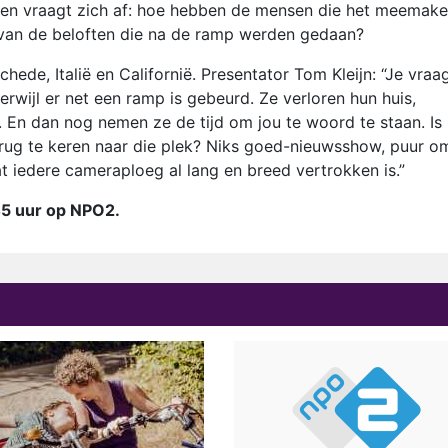
n en vraagt zich af: hoe hebben de mensen die het meemak
 van de beloften die na de ramp werden gedaan?
ede, Italië en Californië. Presentator Tom Kleijn: “Je vraa
rwijl er net een ramp is gebeurd. Ze verloren hun huis,
t. En dan nog nemen ze de tijd om jou te woord te staan. Is
terug te keren naar die plek? Niks goed-nieuwsshow, puur o
t iedere cameraploeg al lang en breed vertrokken is.”
45 uur op NPO2.