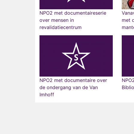
NPO2 met documentaireserie
Vana
over mensen in
met d
revalidatiecentrum
mant
NPO2 met documentaire over
NPO2
de ondergang van de Van
Bibli
Imhoff