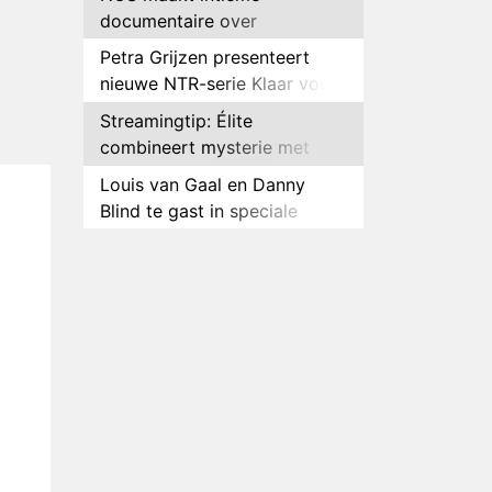
documentaire over
hockeyster Yibbi Jansen
Petra Grijzen presenteert
nieuwe NTR-serie Klaar voor
de oorlog
Streamingtip: Élite
combineert mysterie met
romantie
Louis van Gaal en Danny
Blind te gast in speciale
aflevering van Tussen de
Plottwist: Diederik zou De
Palen
Bondgenoten alsnog hebben
verlaten
RTL voegt negende B&B-
eigenaar toe aan nieuw
seizoen B&B Vol Liefde
HBO Max zendt voor het
eerst alle onderdelen van het
EK Atletiek uit
Relatie Anouk en Diederik
strandt na exit uit De
Bondgenoten