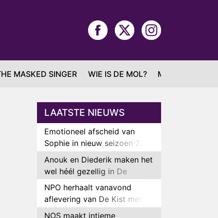
THE MASKED SINGER
WIE IS DE MOL?
MAFS
LAATSTE NIEUWS
Emotioneel afscheid van
Sophie in nieuw seizoen 22
Kids and Counting
Anouk en Diederik maken het
wel héél gezellig in De
Bondgenoten
NPO herhaalt vanavond
aflevering van De Kist met
Peter Faber
NOS maakt intieme