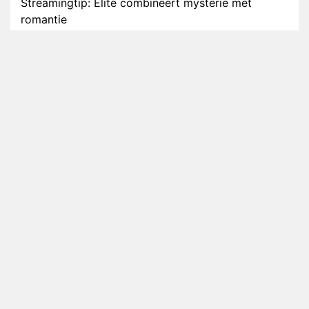
Streamingtip: Élite combineert mysterie met
romantie
Louis van Gaal en Danny Blind te gast in speciale
aflevering van Tussen de Palen
Plottwist: Diederik zou De Bondgenoten alsnog
hebben verlaten
RTL voegt negende B&B-eigenaar toe aan nieuw
seizoen B&B Vol Liefde
HBO Max zendt voor het eerst alle onderdelen van
het EK Atletiek uit
Relatie Anouk en Diederik strandt na exit uit De
Bondgenoten
Nederlanders kijken B&B Vol Liefde vooral voor
ongemakkelijke momenten
Ron Jans maakt dit seizoen zijn opwachting als
analist