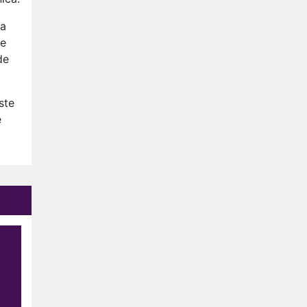
Nederlanders kijken B&B Vol
Liefde vooral voor
ma
ongemakkelijke momenten
ze
Ron Jans maakt dit seizoen
de
zijn opwachting als analist
Deze tien BN'ers doen mee
aan het nieuwe seizoen van
ste
Bestemming X
e
Vanavond op tv:
jubileumseizoen van Van
Onschatbare Waarde gaat
van start