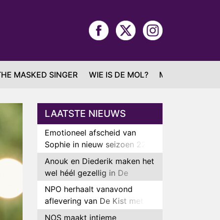
THE MASKED SINGER
WIE IS DE MOL?
MAFS
LAATSTE NIEUWS
Emotioneel afscheid van
Sophie in nieuw seizoen 22
Kids and Counting
Anouk en Diederik maken het
wel héél gezellig in De
Bondgenoten
NPO herhaalt vanavond
aflevering van De Kist met
Peter Faber
NOS maakt intieme