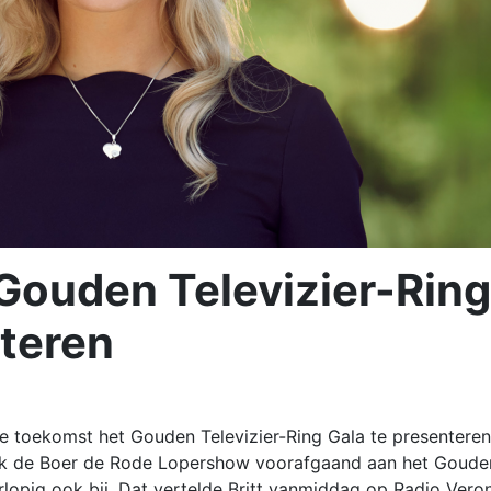
 Gouden Televizier-Ring
nteren
de toekomst het Gouden Televizier-Ring Gala te presenteren
Maik de Boer de Rode Lopershow voorafgaand aan het Goude
orlopig ook bij. Dat vertelde Britt vanmiddag op Radio Veron