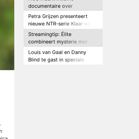
documentaire over
hockeyster Yibbi Jansen
Petra Grijzen presenteert
nieuwe NTR-serie Klaar voor
de oorlog
Streamingtip: Élite
combineert mysterie met
romantie
Louis van Gaal en Danny
Blind te gast in speciale
aflevering van Tussen de
Plottwist: Diederik zou De
Palen
Bondgenoten alsnog hebben
verlaten
RTL voegt negende B&B-
eigenaar toe aan nieuw
seizoen B&B Vol Liefde
HBO Max zendt voor het
eerst alle onderdelen van het
EK Atletiek uit
Relatie Anouk en Diederik
.
strandt na exit uit De
n
Bondgenoten
ica.