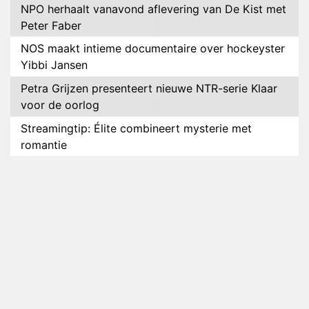
NPO herhaalt vanavond aflevering van De Kist met
Peter Faber
NOS maakt intieme documentaire over hockeyster
Yibbi Jansen
Petra Grijzen presenteert nieuwe NTR-serie Klaar
voor de oorlog
Streamingtip: Élite combineert mysterie met
romantie
Louis van Gaal en Danny Blind te gast in speciale
aflevering van Tussen de Palen
Plottwist: Diederik zou De Bondgenoten alsnog
hebben verlaten
RTL voegt negende B&B-eigenaar toe aan nieuw
seizoen B&B Vol Liefde
HBO Max zendt voor het eerst alle onderdelen van
het EK Atletiek uit