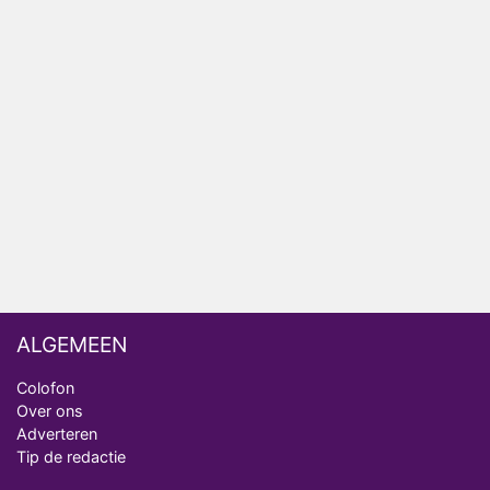
Relatie Anouk en Diederik strandt na exit uit De
Bondgenoten
Nederlanders kijken B&B Vol Liefde vooral voor
ongemakkelijke momenten
Ron Jans maakt dit seizoen zijn opwachting als
analist
Deze tien BN'ers doen mee aan het nieuwe seizoen
van Bestemming X
ALGEMEEN
Colofon
Over ons
Adverteren
Tip de redactie