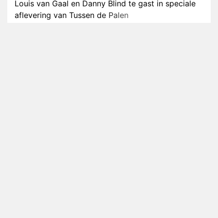
Louis van Gaal en Danny Blind te gast in speciale
aflevering van Tussen de Palen
Plottwist: Diederik zou De Bondgenoten alsnog
hebben verlaten
RTL voegt negende B&B-eigenaar toe aan nieuw
seizoen B&B Vol Liefde
HBO Max zendt voor het eerst alle onderdelen van
het EK Atletiek uit
Relatie Anouk en Diederik strandt na exit uit De
Bondgenoten
Nederlanders kijken B&B Vol Liefde vooral voor
ongemakkelijke momenten
Ron Jans maakt dit seizoen zijn opwachting als
analist
Deze tien BN'ers doen mee aan het nieuwe seizoen
van Bestemming X