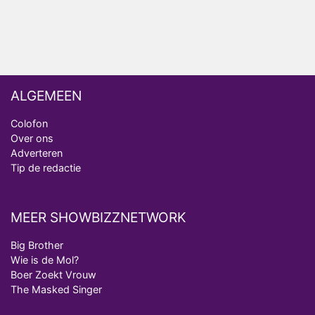
Vanavond op tv: jubileumseizoen van Van
Onschatbare Waarde gaat van start
ALGEMEEN
Colofon
Over ons
Adverteren
Tip de redactie
MEER SHOWBIZZNETWORK
Big Brother
Wie is de Mol?
Boer Zoekt Vrouw
The Masked Singer