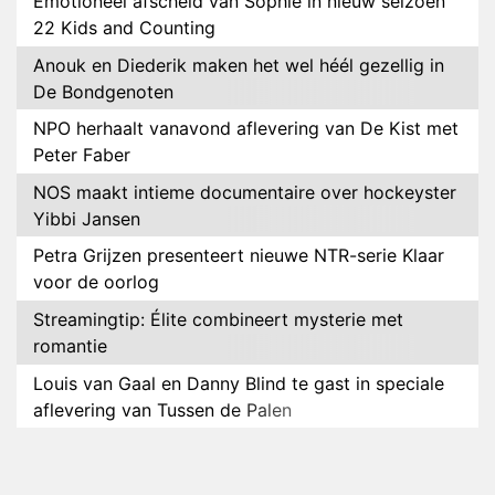
Emotioneel afscheid van Sophie in nieuw seizoen
22 Kids and Counting
Anouk en Diederik maken het wel héél gezellig in
De Bondgenoten
NPO herhaalt vanavond aflevering van De Kist met
Peter Faber
NOS maakt intieme documentaire over hockeyster
Yibbi Jansen
Petra Grijzen presenteert nieuwe NTR-serie Klaar
voor de oorlog
Streamingtip: Élite combineert mysterie met
romantie
Louis van Gaal en Danny Blind te gast in speciale
aflevering van Tussen de Palen
Plottwist: Diederik zou De Bondgenoten alsnog
hebben verlaten