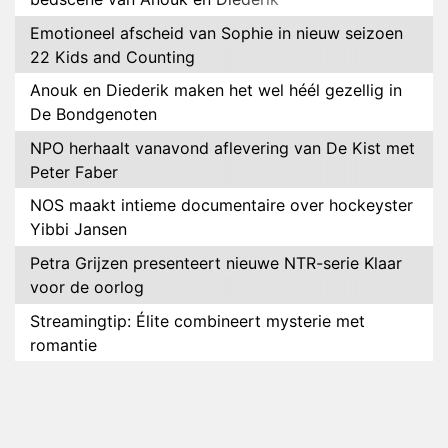
Emotioneel afscheid van Sophie in nieuw seizoen
22 Kids and Counting
Anouk en Diederik maken het wel héél gezellig in
De Bondgenoten
NPO herhaalt vanavond aflevering van De Kist met
Peter Faber
NOS maakt intieme documentaire over hockeyster
Yibbi Jansen
Petra Grijzen presenteert nieuwe NTR-serie Klaar
voor de oorlog
Streamingtip: Élite combineert mysterie met
romantie
Louis van Gaal en Danny Blind te gast in speciale
aflevering van Tussen de Palen
Plottwist: Diederik zou De Bondgenoten alsnog