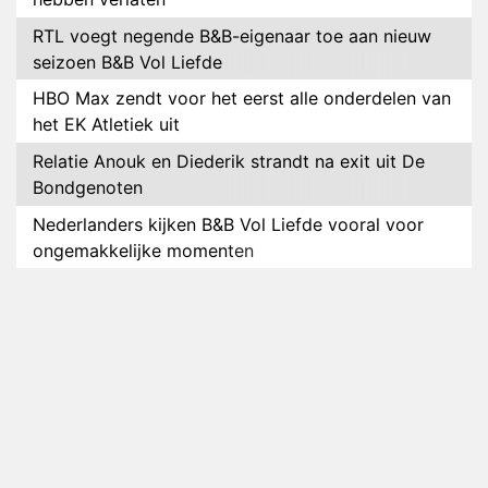
RTL voegt negende B&B-eigenaar toe aan nieuw
seizoen B&B Vol Liefde
HBO Max zendt voor het eerst alle onderdelen van
het EK Atletiek uit
Relatie Anouk en Diederik strandt na exit uit De
Bondgenoten
Nederlanders kijken B&B Vol Liefde vooral voor
ongemakkelijke momenten
Ron Jans maakt dit seizoen zijn opwachting als
analist
Deze tien BN'ers doen mee aan het nieuwe seizoen
van Bestemming X
Vanavond op tv: jubileumseizoen van Van
Onschatbare Waarde gaat van start
Winnaar 31e cyclus De Bondgenoten gelekt