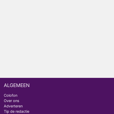
Anouk en Diederik verlaten De Bondgenoten
AVROTROS komt met reboot van Fort Alpha
Henny Huisman herkent B&B Vol Liefde-deelnemer
Fred niet terug op televisie
Omroep Zwart volgt jonge emigranten in nieuwe
realityserie Welkom Terug
ALGEMEEN
Colofon
Over ons
Adverteren
Tip de redactie