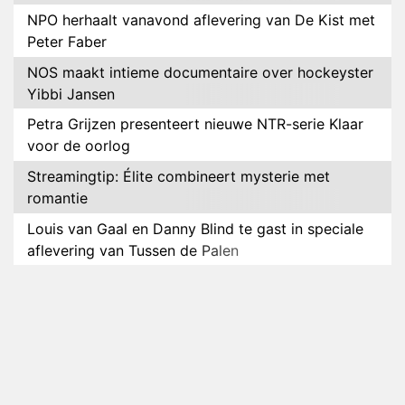
NPO herhaalt vanavond aflevering van De Kist met
Peter Faber
NOS maakt intieme documentaire over hockeyster
Yibbi Jansen
Petra Grijzen presenteert nieuwe NTR-serie Klaar
voor de oorlog
Streamingtip: Élite combineert mysterie met
romantie
Louis van Gaal en Danny Blind te gast in speciale
aflevering van Tussen de Palen
Plottwist: Diederik zou De Bondgenoten alsnog
hebben verlaten
RTL voegt negende B&B-eigenaar toe aan nieuw
seizoen B&B Vol Liefde
HBO Max zendt voor het eerst alle onderdelen van