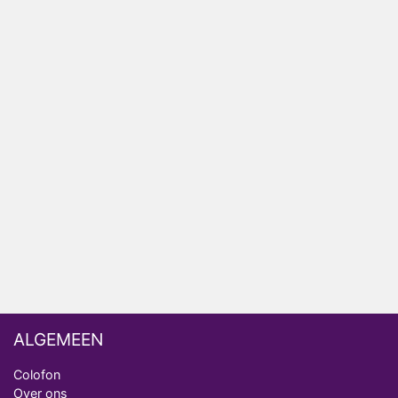
het EK Atletiek uit
Relatie Anouk en Diederik strandt na exit uit De
Bondgenoten
Nederlanders kijken B&B Vol Liefde vooral voor
ongemakkelijke momenten
Ron Jans maakt dit seizoen zijn opwachting als
analist
Deze tien BN'ers doen mee aan het nieuwe seizoen
van Bestemming X
Vanavond op tv: jubileumseizoen van Van
Onschatbare Waarde gaat van start
ALGEMEEN
Colofon
Over ons