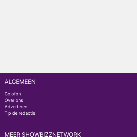
ongemakkelijke momenten
Ron Jans maakt dit seizoen zijn opwachting als
analist
Deze tien BN'ers doen mee aan het nieuwe seizoen
van Bestemming X
Vanavond op tv: jubileumseizoen van Van
Onschatbare Waarde gaat van start
ALGEMEEN
Colofon
Over ons
Adverteren
Tip de redactie
MEER SHOWBIZZNETWORK