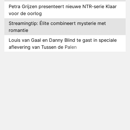
Petra Grijzen presenteert nieuwe NTR-serie Klaar
voor de oorlog
Streamingtip: Élite combineert mysterie met
romantie
Louis van Gaal en Danny Blind te gast in speciale
aflevering van Tussen de Palen
Plottwist: Diederik zou De Bondgenoten alsnog
hebben verlaten
RTL voegt negende B&B-eigenaar toe aan nieuw
seizoen B&B Vol Liefde
HBO Max zendt voor het eerst alle onderdelen van
het EK Atletiek uit
Relatie Anouk en Diederik strandt na exit uit De
Bondgenoten
Nederlanders kijken B&B Vol Liefde vooral voor