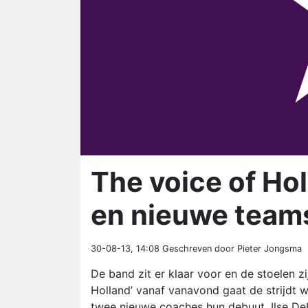
The voice of Ho
en nieuwe team
30-08-13, 14:08
Geschreven door Pieter Jongsma
De band zit er klaar voor en de stoelen z
Holland’ vanaf vanavond gaat de strijdt 
twee nieuwe coaches hun debuut, Ilse DeL