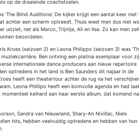
aats op de draaiende coachstoelen.
ns ‘The Blind Auditions’. De kijker krijgt een aantal keer niet 
daat achter een scherm optreedt. Thuis weet men dus niet w
r uitziet, net als Marco, Trijntje, Ali en Ilse. Zo kan men zel
kunnen beoordelen.
ris Kroes (seizoen 2) en Leona Philippo (seizoen 3) was ‘T
 muziekcarrière. Ben ontving een platina exemplaar voor zi
rse internationale dance producers aan nieuw repertoire
n optredens in het land is Ben Saunders dit najaar in de
Kroes heeft een theatertour achter de rug na het verschijne
wam. Leona Phillipo heeft een bomvolle agenda en had laa
t momenteel keihard aan haar eerste album, dat komend na
rson, Sandra van Nieuwland, Shary-An Nivillac, Niels
dien hits, hebben veelvuldig optredens en hebben van hun
n.