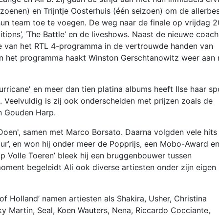
oenen) en Trijntje Oosterhuis (één seizoen) om de allerbe
 hun team toe te voegen. De weg naar de finale op vrijdag 2
tions’, ‘The Battle’ en de liveshows. Naast de nieuwe coac
ie van het RTL 4-programma in de vertrouwde handen van
 in het programma haakt Winston Gerschtanowitz weer aan
'Hurricane' en meer dan tien platina albums heeft Ilse haar s
 Veelvuldig is zij ook onderscheiden met prijzen zoals de
n Gouden Harp.
 Doen', samen met Marco Borsato. Daarna volgden vele hits
ur’, en won hij onder meer de Popprijs, een Mobo-Award e
op Volle Toeren’ bleek hij een bruggenbouwer tussen
oment begeleidt Ali ook diverse artiesten onder zijn eigen
of Holland’ namen artiesten als Shakira, Usher, Christina
y Martin, Seal, Koen Wauters, Nena, Riccardo Cocciante,