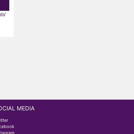
ds'
OCIAL MEDIA
itter
cebook
stagram