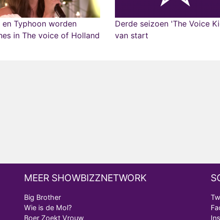
 en Typhoon worden
Derde seizoen 'The Voice Ki
es in The voice of Holland
van start
MEER SHOWBIZZNETWORK
S
Big Brother
Tw
Wie is de Mol?
Fa
Boer Zoekt Vrouw
In