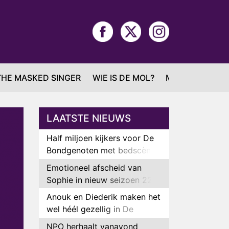
THE MASKED SINGER
WIE IS DE MOL?
MAFS
LAATSTE NIEUWS
Half miljoen kijkers voor De
Bondgenoten met bedscène
van Anouk en Diederik
Emotioneel afscheid van
Sophie in nieuw seizoen 22
Kids and Counting
Anouk en Diederik maken het
wel héél gezellig in De
Bondgenoten
NPO herhaalt vanavond