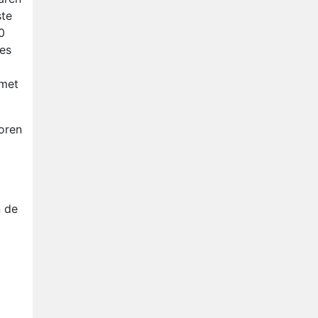
Relatie Anouk en Diederik
ste
strandt na exit uit De
0
Bondgenoten
Nederlanders kijken B&B Vol
hes
Liefde vooral voor
ongemakkelijke momenten
 met
Ron Jans maakt dit seizoen
zijn opwachting als analist
Deze tien BN'ers doen mee
poren
aan het nieuwe seizoen van
Bestemming X
n de