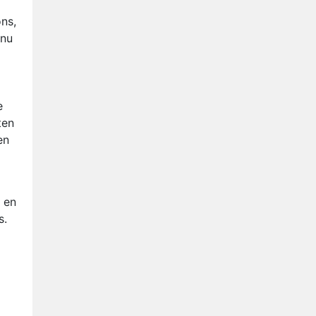
ns,
 nu
e
ten
en
s en
s.