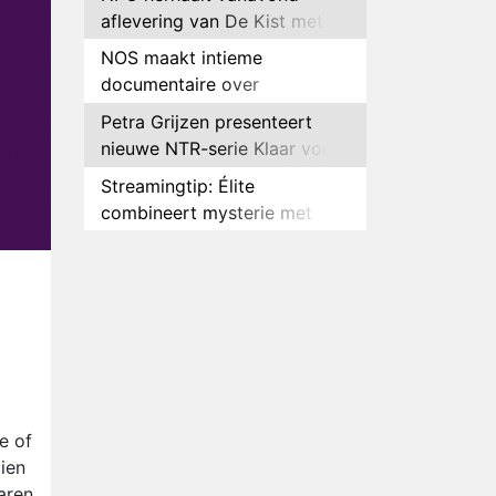
aflevering van De Kist met
Peter Faber
NOS maakt intieme
documentaire over
hockeyster Yibbi Jansen
Petra Grijzen presenteert
nieuwe NTR-serie Klaar voor
de oorlog
Streamingtip: Élite
combineert mysterie met
romantie
Louis van Gaal en Danny
Blind te gast in speciale
aflevering van Tussen de
Plottwist: Diederik zou De
Palen
Bondgenoten alsnog hebben
verlaten
RTL voegt negende B&B-
eigenaar toe aan nieuw
seizoen B&B Vol Liefde
HBO Max zendt voor het
e of
eerst alle onderdelen van het
ien
EK Atletiek uit
aren