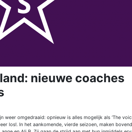
lland: nieuwe coaches
s
ijn weer omgedraaid: opnieuw is alles mogelijk als ‘The voic
weer los!. In het aankomende, vierde seizoen, maken bovend
ange en Ali B. Zij gaan de strijd aan met hun inmiddels erv