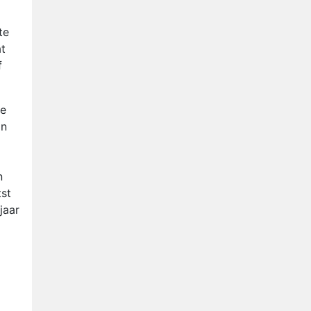
te
at
f
he
jn
n
tst
jaar