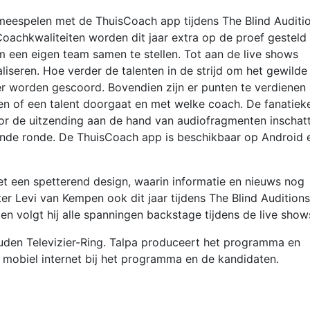
 meespelen met de ThuisCoach app tijdens The Blind Auditio
Coachkwaliteiten worden dit jaar extra op de proef gesteld
 een eigen team samen te stellen. Tot aan de live shows
iseren. Hoe verder de talenten in de strijd om het gewilde
r worden gescoord. Bovendien zijn er punten te verdienen
len of een talent doorgaat en met welke coach. De fanatiek
or de uitzending aan de hand van audiofragmenten inschat
gende ronde. De ThuisCoach app is beschikbaar op Android 
t een spetterend design, waarin informatie en nieuws nog
er Levi van Kempen ook dit jaar tijdens The Blind Audition
en volgt hij alle spanningen backstage tijdens de live show
uden Televizier-Ring. Talpa produceert het programma en
a mobiel internet bij het programma en de kandidaten.