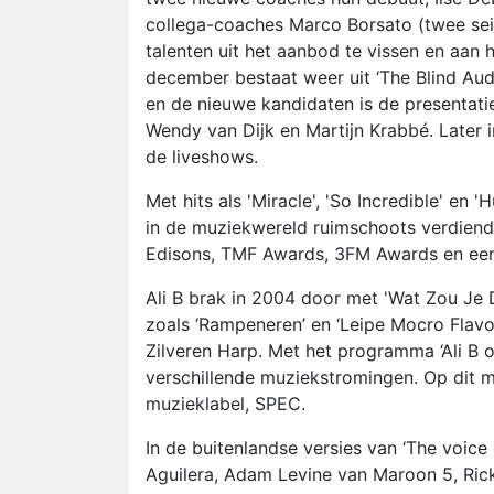
collega-coaches Marco Borsato (twee seiz
talenten uit het aanbod te vissen en aan
december bestaat weer uit ‘The Blind Audi
en de nieuwe kandidaten is de presentat
Wendy van Dijk en Martijn Krabbé. Later
de liveshows.
Met hits als 'Miracle', 'So Incredible' en 
in de muziekwereld ruimschoots verdiend.
Edisons, TMF Awards, 3FM Awards en ee
Ali B brak in 2004 door met 'Wat Zou Je
zoals ‘Rampeneren’ en ‘Leipe Mocro Flavo
Zilveren Harp. Met het programma ‘Ali B 
verschillende muziekstromingen. Op dit m
muzieklabel, SPEC.
In de buitenlandse versies van ‘The voice 
Aguilera, Adam Levine van Maroon 5, Rick