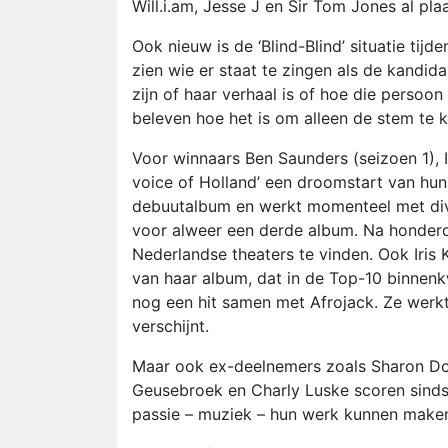
Will.i.am, Jesse J en Sir Tom Jones al pl
Ook nieuw is de ‘Blind-Blind’ situatie tijde
zien wie er staat te zingen als de kandi
zijn of haar verhaal is of hoe die persoon e
beleven hoe het is om alleen de stem te 
Voor winnaars Ben Saunders (seizoen 1), I
voice of Holland’ een droomstart van hun
debuutalbum en werkt momenteel met dive
voor alweer een derde album. Na honderde
Nederlandse theaters te vinden. Ook Iris 
van haar album, dat in de Top-10 binnenk
nog een hit samen met Afrojack. Ze werk
verschijnt.
Maar ook ex-deelnemers zoals Sharon Doo
Geusebroek en Charly Luske scoren sinds
passie – muziek – hun werk kunnen make