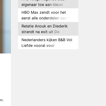
eigenaar toe aan nieuw
seizoen B&B Vol Liefde
HBO Max zendt voor het
eerst alle onderdelen van het
EK Atletiek uit
Relatie Anouk en Diederik
strandt na exit uit De
Bondgenoten
Nederlanders kijken B&B Vol
Liefde vooral voor
ongemakkelijke momenten
Ron Jans maakt dit seizoen
zijn opwachting als analist
Deze tien BN'ers doen mee
aan het nieuwe seizoen van
Bestemming X
Vanavond op tv:
jubileumseizoen van Van
Onschatbare Waarde gaat
Winnaar 31e cyclus De
van start
Bondgenoten gelekt
n.