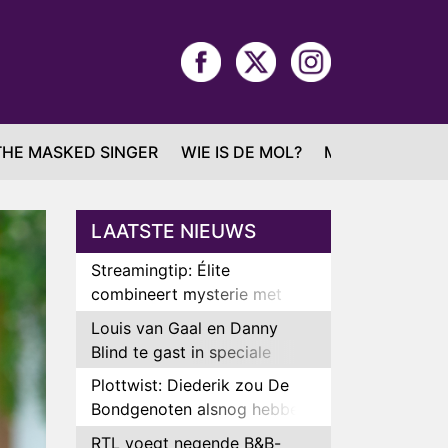
THE MASKED SINGER
WIE IS DE MOL?
MAFS
LAATSTE NIEUWS
Streamingtip: Élite
combineert mysterie met
romantie
Louis van Gaal en Danny
Blind te gast in speciale
aflevering van Tussen de
Plottwist: Diederik zou De
Palen
Bondgenoten alsnog hebben
verlaten
RTL voegt negende B&B-