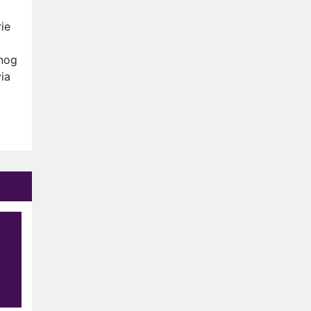
Anouk en Diederik verlaten
De Bondgenoten
rie
AVROTROS komt met reboot
 nog
van Fort Alpha
ia
Henny Huisman herkent B&B
Vol Liefde-deelnemer Fred
niet terug op televisie
Omroep Zwart volgt jonge
emigranten in nieuwe
realityserie Welkom Terug