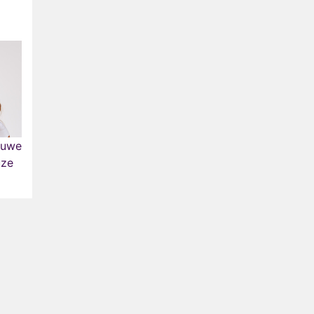
euwe
uze