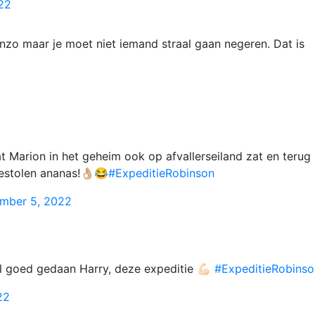
22
enzo maar je moet niet iemand straal gaan negeren. Dat is
dat Marion in het geheim ook op afvallerseiland zat en terug
stolen ananas!👌🏼😂
#ExpeditieRobinson
mber 5, 2022
 goed gedaan Harry, deze expeditie 💪🏻
#ExpeditieRobinso
22