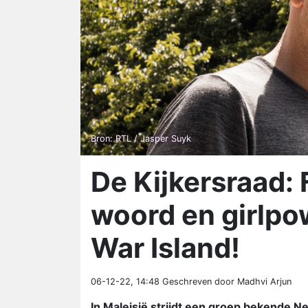
Bron: RTL / Jasper Suyk
De Kijkersraad: 
woord en girlpo
War Island!
06-12-22, 14:48
Geschreven door Madhvi Arjun
In Maleisië strijdt een groep bekende N