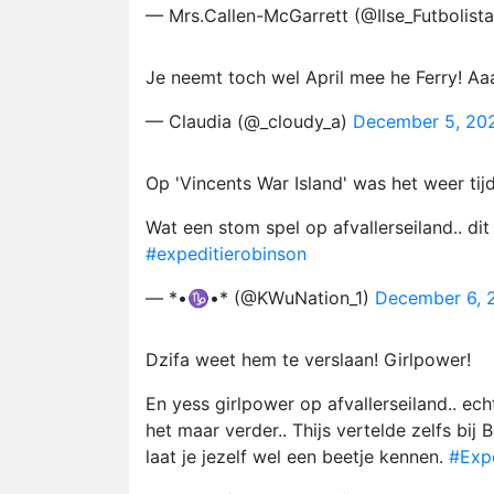
— Mrs.Callen-McGarrett (@Ilse_Futbolist
Je neemt toch wel April mee he Ferry! Aaa
— Claudia (@_cloudy_a)
December 5, 20
Op 'Vincents War Island' was het weer tij
Wat een stom spel op afvallerseiland.. di
#expeditierobinson
— *•♑️•* (@KWuNation_1)
December 6, 
Dzifa weet hem te verslaan! Girlpower!
En yess girlpower op afvallerseiland.. ec
het maar verder.. Thijs vertelde zelfs bij
laat je jezelf wel een beetje kennen.
#Exp