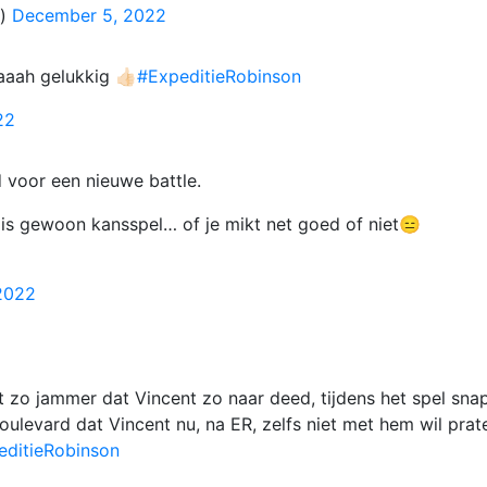
a)
December 5, 2022
aah gelukkig 👍🏻
#ExpeditieRobinson
22
d voor een nieuwe battle.
t is gewoon kansspel… of je mikt net goed of niet😑
2022
ht zo jammer dat Vincent zo naar deed, tijdens het spel snap
 Boulevard dat Vincent nu, na ER, zelfs niet met hem wil prat
editieRobinson