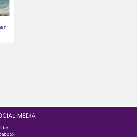
aan
OCIAL MEDIA
itter
cebook