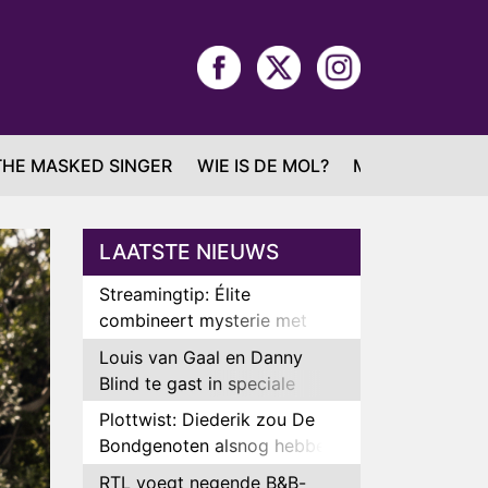
THE MASKED SINGER
WIE IS DE MOL?
MAFS
LAATSTE NIEUWS
Streamingtip: Élite
combineert mysterie met
romantie
Louis van Gaal en Danny
Blind te gast in speciale
aflevering van Tussen de
Plottwist: Diederik zou De
Palen
Bondgenoten alsnog hebben
verlaten
RTL voegt negende B&B-