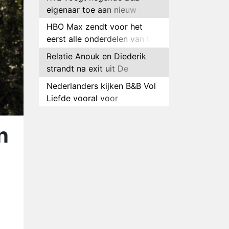
eigenaar toe aan nieuw
seizoen B&B Vol Liefde
HBO Max zendt voor het
eerst alle onderdelen van het
EK Atletiek uit
Relatie Anouk en Diederik
strandt na exit uit De
Bondgenoten
Nederlanders kijken B&B Vol
Liefde vooral voor
ongemakkelijke momenten
Ron Jans maakt dit seizoen
zijn opwachting als analist
n
Deze tien BN'ers doen mee
aan het nieuwe seizoen van
Bestemming X
Vanavond op tv:
jubileumseizoen van Van
Onschatbare Waarde gaat
Winnaar 31e cyclus De
van start
Bondgenoten gelekt