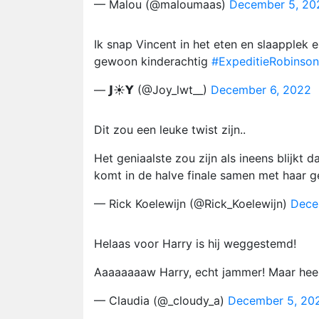
— Malou (@maloumaas)
December 5, 20
Ik snap Vincent in het eten en slaapplek 
gewoon kinderachtig
#ExpeditieRobinson
— 𝗝☀︎︎𝗬 (@Joy_lwt__)
December 6, 2022
Dit zou een leuke twist zijn..
Het geniaalste zou zijn als ineens blijkt 
komt in de halve finale samen met haar ge
— Rick Koelewijn (@Rick_Koelewijn)
Dece
Helaas voor Harry is hij weggestemd!
Aaaaaaaaw Harry, echt jammer! Maar heel
— Claudia (@_cloudy_a)
December 5, 20