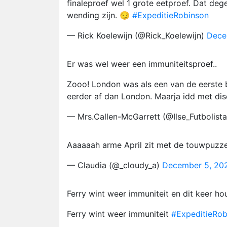
finaleproef wel 1 grote eetproef. Dat deg
wending zijn. 😏
#ExpeditieRobinson
— Rick Koelewijn (@Rick_Koelewijn)
Dece
Er was wel weer een immuniteitsproef..
Zooo! London was als een van de eerste b
eerder af dan London. Maarja idd met disc
— Mrs.Callen-McGarrett (@Ilse_Futbolist
Aaaaaah arme April zit met de touwpuzz
— Claudia (@_cloudy_a)
December 5, 20
Ferry wint weer immuniteit en dit keer hou
Ferry wint weer immuniteit
#ExpeditieRob