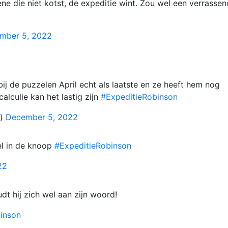
ene die niet kotst, de expeditie wint. Zou wel een verrasse
mber 5, 2022
ij de puzzelen April echt als laatste en ze heeft hem nog
alculie kan het lastig zijn
#ExpeditieRobinson
a)
December 5, 2022
el in de knoop
#ExpeditieRobinson
22
dt hij zich wel aan zijn woord!
inson