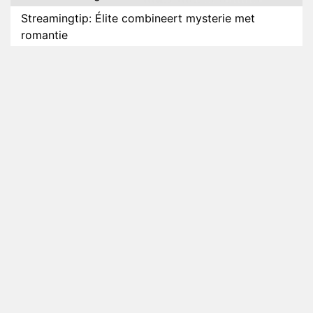
Streamingtip: Élite combineert mysterie met
romantie
Louis van Gaal en Danny Blind te gast in speciale
aflevering van Tussen de Palen
Plottwist: Diederik zou De Bondgenoten alsnog
hebben verlaten
RTL voegt negende B&B-eigenaar toe aan nieuw
seizoen B&B Vol Liefde
HBO Max zendt voor het eerst alle onderdelen van
het EK Atletiek uit
Relatie Anouk en Diederik strandt na exit uit De
Bondgenoten
Nederlanders kijken B&B Vol Liefde vooral voor
ongemakkelijke momenten
Ron Jans maakt dit seizoen zijn opwachting als