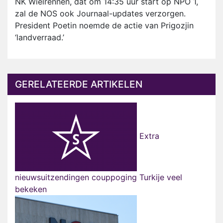
NK Wielrennen, dat om 14:35 uur start op NPO 1,
zal de NOS ook Journaal-updates verzorgen.
President Poetin noemde de actie van Prigozjin
‘landverraad.’
GERELATEERDE ARTIKELEN
Extra
nieuwsuitzendingen couppoging Turkije veel
bekeken