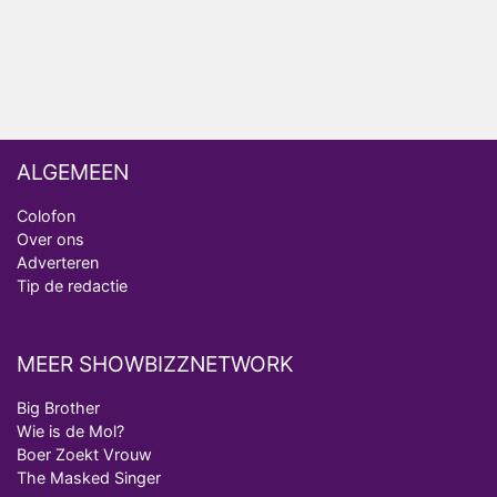
analist
Deze tien BN'ers doen mee aan het nieuwe seizoen
van Bestemming X
ALGEMEEN
Colofon
Over ons
Adverteren
Tip de redactie
MEER SHOWBIZZNETWORK
Big Brother
Wie is de Mol?
Boer Zoekt Vrouw
The Masked Singer