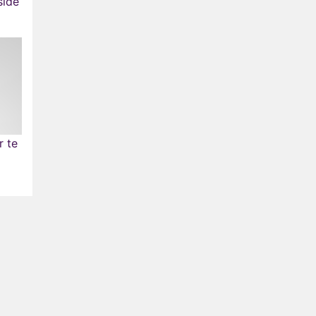
side
r te