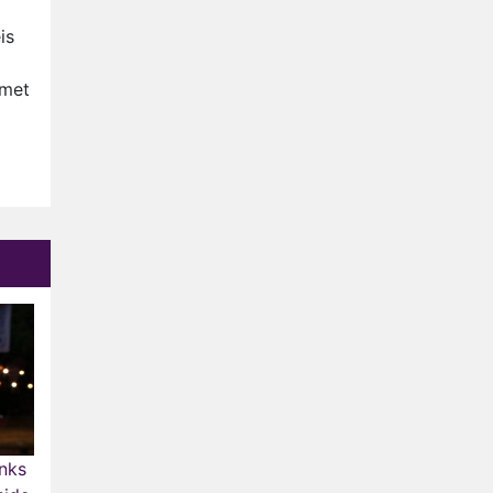
Op déze datum begint het
nieuwe seizoen van Vandaag
is
Inside
Anouk biecht gevoelens voor
 met
Diederik op in De
Bondgenoten
NOS doet live verslag van
slotdag WorldPride
Amsterdam 2026
Anouk en Diederik botsen
keihard in De Bondgenoten
anks