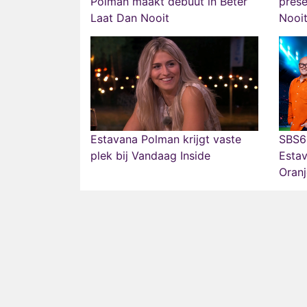
Polman maakt debuut in Beter
prese
Laat Dan Nooit
Nooi
Estavana Polman krijgt vaste
SBS6 
plek bij Vandaag Inside
Esta
Oran