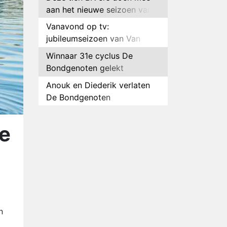
aan het nieuwe seizoen van
Bestemming X
Vanavond op tv:
jubileumseizoen van Van
Onschatbare Waarde gaat
Winnaar 31e cyclus De
van start
Bondgenoten gelekt
Anouk en Diederik verlaten
De Bondgenoten
AVROTROS komt met reboot
van Fort Alpha
te
Henny Huisman herkent B&B
Vol Liefde-deelnemer Fred
niet terug op televisie
Omroep Zwart volgt jonge
emigranten in nieuwe
realityserie Welkom Terug
Arnout Hauben en vrienden
n
doorkruisen de Pyreneeën in
nieuwe tv-serie