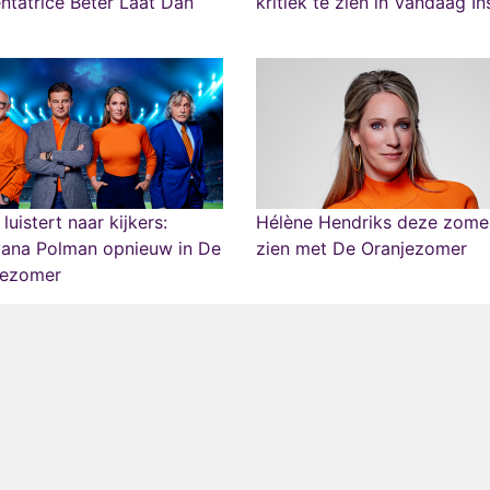
ntatrice Beter Laat Dan
kritiek te zien in Vandaag In
t
luistert naar kijkers:
Hélène Hendriks deze zome
vana Polman opnieuw in De
zien met De Oranjezomer
jezomer