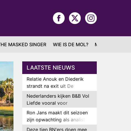
THE MASKED SINGER
WIE IS DE MOL?
MAFS
LAATSTE NIEUWS
Relatie Anouk en Diederik
strandt na exit uit De
Bondgenoten
Nederlanders kijken B&B Vol
Liefde vooral voor
ongemakkelijke momenten
Ron Jans maakt dit seizoen
zijn opwachting als analist
Deze tien BN'ers doen mee