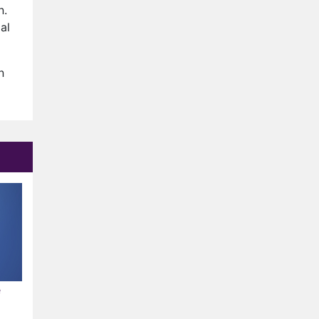
Relatie Anouk en Diederik
n.
strandt na exit uit De
al
Bondgenoten
Nederlanders kijken B&B Vol
Liefde vooral voor
n
ongemakkelijke momenten
Ron Jans maakt dit seizoen
zijn opwachting als analist
Deze tien BN'ers doen mee
aan het nieuwe seizoen van
Bestemming X
e