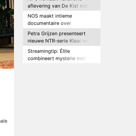
aflevering van De Kist met
Peter Faber
NOS maakt intieme
documentaire over
hockeyster Yibbi Jansen
Petra Grijzen presenteert
nieuwe NTR-serie Klaar voor
de oorlog
Streamingtip: Élite
combineert mysterie met
romantie
Louis van Gaal en Danny
Blind te gast in speciale
aflevering van Tussen de
Plottwist: Diederik zou De
Palen
Bondgenoten alsnog hebben
verlaten
RTL voegt negende B&B-
eigenaar toe aan nieuw
seizoen B&B Vol Liefde
HBO Max zendt voor het
nale
eerst alle onderdelen van het
EK Atletiek uit