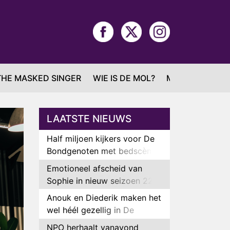
THE MASKED SINGER
WIE IS DE MOL?
MAFS
LAATSTE NIEUWS
Half miljoen kijkers voor De
Bondgenoten met bedscène
van Anouk en Diederik
Emotioneel afscheid van
Sophie in nieuw seizoen 22
Kids and Counting
Anouk en Diederik maken het
wel héél gezellig in De
Bondgenoten
NPO herhaalt vanavond