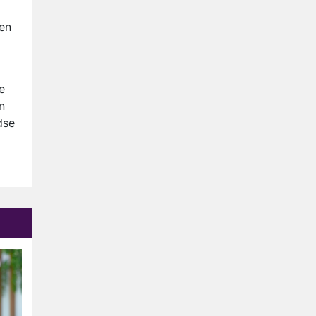
Anouk en Diederik verlaten
De Bondgenoten
nen
AVROTROS komt met reboot
van Fort Alpha
Henny Huisman herkent B&B
e
Vol Liefde-deelnemer Fred
n
niet terug op televisie
dse
Omroep Zwart volgt jonge
emigranten in nieuwe
realityserie Welkom Terug