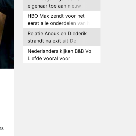
eigenaar toe aan nieuw
seizoen B&B Vol Liefde
HBO Max zendt voor het
eerst alle onderdelen van het
EK Atletiek uit
Relatie Anouk en Diederik
strandt na exit uit De
Bondgenoten
Nederlanders kijken B&B Vol
Liefde vooral voor
ongemakkelijke momenten
Ron Jans maakt dit seizoen
zijn opwachting als analist
Deze tien BN'ers doen mee
aan het nieuwe seizoen van
Bestemming X
Vanavond op tv:
jubileumseizoen van Van
Onschatbare Waarde gaat
Winnaar 31e cyclus De
van start
Bondgenoten gelekt
ns