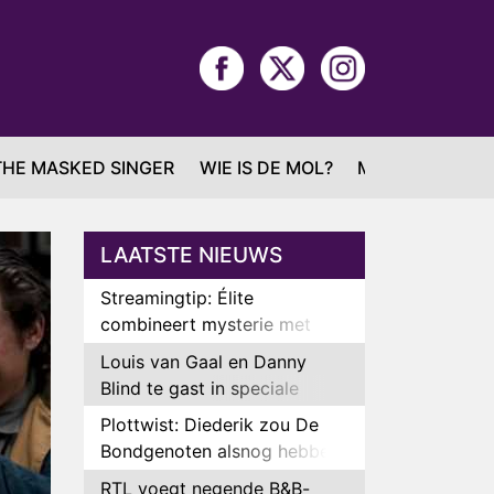
THE MASKED SINGER
WIE IS DE MOL?
MAFS
LAATSTE NIEUWS
Streamingtip: Élite
combineert mysterie met
romantie
Louis van Gaal en Danny
Blind te gast in speciale
aflevering van Tussen de
Plottwist: Diederik zou De
Palen
Bondgenoten alsnog hebben
verlaten
RTL voegt negende B&B-