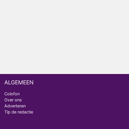
Bondgenoten
Nederlanders kijken B&B Vol Liefde vooral voor
ongemakkelijke momenten
Ron Jans maakt dit seizoen zijn opwachting als
analist
Deze tien BN'ers doen mee aan het nieuwe seizoen
van Bestemming X
ALGEMEEN
Colofon
Over ons
Adverteren
Tip de redactie