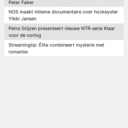
Peter Faber
NOS maakt intieme documentaire over hockeyster
Yibbi Jansen
Petra Grijzen presenteert nieuwe NTR-serie Klaar
voor de oorlog
Streamingtip: Élite combineert mysterie met
romantie
Louis van Gaal en Danny Blind te gast in speciale
aflevering van Tussen de Palen
Plottwist: Diederik zou De Bondgenoten alsnog
hebben verlaten
RTL voegt negende B&B-eigenaar toe aan nieuw
seizoen B&B Vol Liefde
HBO Max zendt voor het eerst alle onderdelen van
het EK Atletiek uit
Relatie Anouk en Diederik strandt na exit uit De