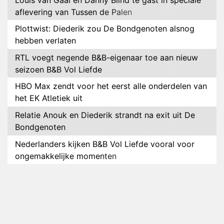
aflevering van Tussen de Palen
Plottwist: Diederik zou De Bondgenoten alsnog
hebben verlaten
RTL voegt negende B&B-eigenaar toe aan nieuw
seizoen B&B Vol Liefde
HBO Max zendt voor het eerst alle onderdelen van
het EK Atletiek uit
Relatie Anouk en Diederik strandt na exit uit De
Bondgenoten
Nederlanders kijken B&B Vol Liefde vooral voor
ongemakkelijke momenten
Ron Jans maakt dit seizoen zijn opwachting als
analist
Deze tien BN'ers doen mee aan het nieuwe seizoen
van Bestemming X