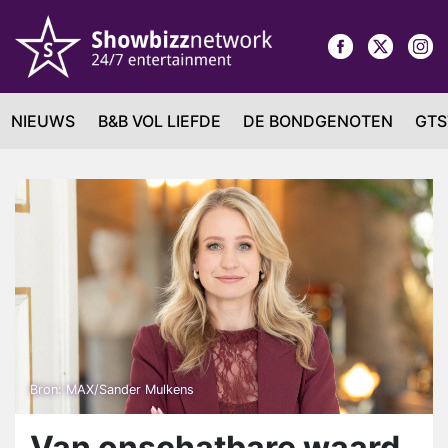
NIEUWS
B&B VOL LIEFDE
DE BONDGENOTEN
GTS
Bron: MAX/Sander Mulkens
Van onschatbare waard