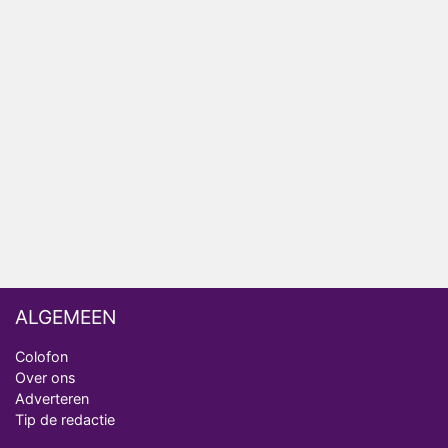
Anouk biecht gevoelens voor Diederik op in De
Bondgenoten
NOS doet live verslag van slotdag WorldPride
Amsterdam 2026
Anouk en Diederik botsen keihard in De
Bondgenoten
ALGEMEEN
Colofon
Over ons
Adverteren
Tip de redactie