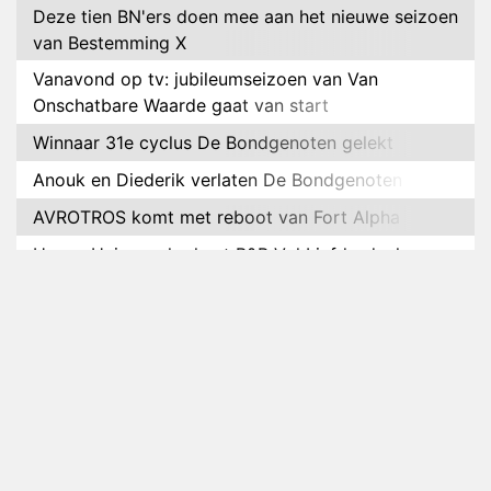
Deze tien BN'ers doen mee aan het nieuwe seizoen
van Bestemming X
Vanavond op tv: jubileumseizoen van Van
Onschatbare Waarde gaat van start
Winnaar 31e cyclus De Bondgenoten gelekt
Anouk en Diederik verlaten De Bondgenoten
AVROTROS komt met reboot van Fort Alpha
Henny Huisman herkent B&B Vol Liefde-deelnemer
Fred niet terug op televisie
Omroep Zwart volgt jonge emigranten in nieuwe
realityserie Welkom Terug
Arnout Hauben en vrienden doorkruisen de
Pyreneeën in nieuwe tv-serie
Op déze datum begint het nieuwe seizoen van
Vandaag Inside