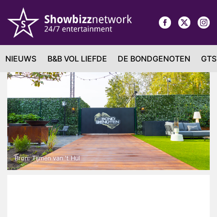
NIEUWS
B&B VOL LIEFDE
DE BONDGENOTEN
GTS
Bron: Tijmen van 't Hul