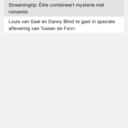
Streamingtip: Élite combineert mysterie met
romantie
Louis van Gaal en Danny Blind te gast in speciale
aflevering van Tussen de Palen
Plottwist: Diederik zou De Bondgenoten alsnog
hebben verlaten
RTL voegt negende B&B-eigenaar toe aan nieuw
seizoen B&B Vol Liefde
HBO Max zendt voor het eerst alle onderdelen van
het EK Atletiek uit
Relatie Anouk en Diederik strandt na exit uit De
Bondgenoten
Nederlanders kijken B&B Vol Liefde vooral voor
ongemakkelijke momenten
Ron Jans maakt dit seizoen zijn opwachting als
analist