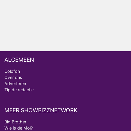
Deze tien BN'ers doen mee aan het nieuwe seizoen
van Bestemming X
Vanavond op tv: jubileumseizoen van Van
Onschatbare Waarde gaat van start
ALGEMEEN
Colofon
Over ons
Adverteren
Tip de redactie
MEER SHOWBIZZNETWORK
Big Brother
Wie is de Mol?