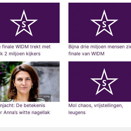
 finale WIDM trekt met
Bijna drie miljoen mensen zi
 2 miljoen kijkers
finale van WIDM
njacht: De betekenis
Mol chaos, vrijstellingen,
r Anna’s witte nagellak
leugens