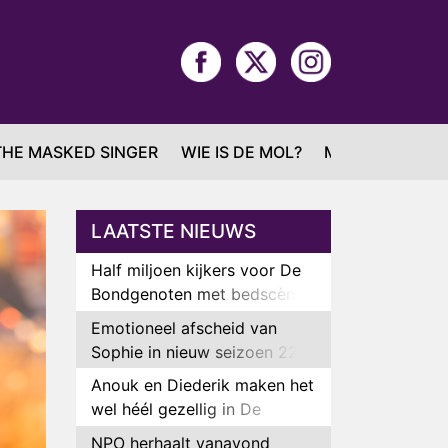
THE MASKED SINGER
WIE IS DE MOL?
MAFS
LAATSTE NIEUWS
Half miljoen kijkers voor De
Bondgenoten met bedscène
van Anouk en Diederik
Emotioneel afscheid van
Sophie in nieuw seizoen 22
Kids and Counting
Anouk en Diederik maken het
wel héél gezellig in De
Bondgenoten
NPO herhaalt vanavond