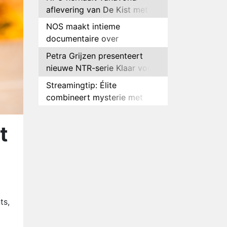
aflevering van De Kist met
Peter Faber
NOS maakt intieme
documentaire over
hockeyster Yibbi Jansen
Petra Grijzen presenteert
nieuwe NTR-serie Klaar voor
de oorlog
Streamingtip: Élite
combineert mysterie met
romantie
Louis van Gaal en Danny
Blind te gast in speciale
t
aflevering van Tussen de
Plottwist: Diederik zou De
Palen
Bondgenoten alsnog hebben
verlaten
RTL voegt negende B&B-
eigenaar toe aan nieuw
seizoen B&B Vol Liefde
HBO Max zendt voor het
ts,
eerst alle onderdelen van het
EK Atletiek uit