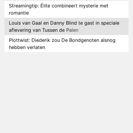
Streamingtip: Élite combineert mysterie met
romantie
Louis van Gaal en Danny Blind te gast in speciale
aflevering van Tussen de Palen
Plottwist: Diederik zou De Bondgenoten alsnog
hebben verlaten
RTL voegt negende B&B-eigenaar toe aan nieuw
seizoen B&B Vol Liefde
HBO Max zendt voor het eerst alle onderdelen van
het EK Atletiek uit
Relatie Anouk en Diederik strandt na exit uit De
Bondgenoten
Nederlanders kijken B&B Vol Liefde vooral voor
ongemakkelijke momenten
Ron Jans maakt dit seizoen zijn opwachting als
analist