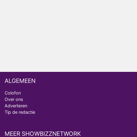
Deze tien BN'ers doen mee aan het nieuwe seizoen
van Bestemming X
Vanavond op tv: jubileumseizoen van Van
Onschatbare Waarde gaat van start
Winnaar 31e cyclus De Bondgenoten gelekt
ALGEMEEN
Colofon
Over ons
Adverteren
Tip de redactie
MEER SHOWBIZZNETWORK