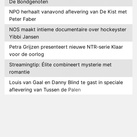
De Bondgenoten
NPO herhaalt vanavond aflevering van De Kist met
Peter Faber
NOS maakt intieme documentaire over hockeyster
Yibbi Jansen
Petra Grijzen presenteert nieuwe NTR-serie Klaar
voor de oorlog
Streamingtip: Élite combineert mysterie met
romantie
Louis van Gaal en Danny Blind te gast in speciale
aflevering van Tussen de Palen
Plottwist: Diederik zou De Bondgenoten alsnog
hebben verlaten
RTL voegt negende B&B-eigenaar toe aan nieuw
seizoen B&B Vol Liefde
HBO Max zendt voor het eerst alle onderdelen van