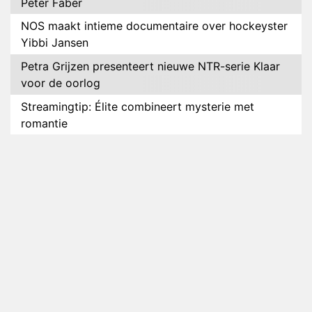
Peter Faber
NOS maakt intieme documentaire over hockeyster
Yibbi Jansen
Petra Grijzen presenteert nieuwe NTR-serie Klaar
voor de oorlog
Streamingtip: Élite combineert mysterie met
romantie
Louis van Gaal en Danny Blind te gast in speciale
aflevering van Tussen de Palen
Plottwist: Diederik zou De Bondgenoten alsnog
hebben verlaten
RTL voegt negende B&B-eigenaar toe aan nieuw
seizoen B&B Vol Liefde
HBO Max zendt voor het eerst alle onderdelen van
het EK Atletiek uit
Relatie Anouk en Diederik strandt na exit uit De