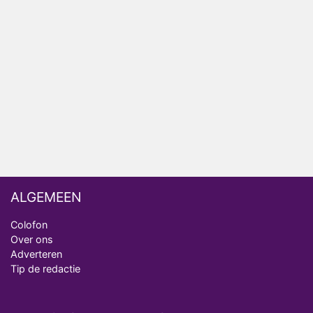
Bondgenoten
Nederlanders kijken B&B Vol Liefde vooral voor
ongemakkelijke momenten
Ron Jans maakt dit seizoen zijn opwachting als
analist
Deze tien BN'ers doen mee aan het nieuwe seizoen
van Bestemming X
ALGEMEEN
Colofon
Over ons
Adverteren
Tip de redactie