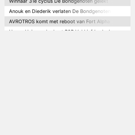
Winnaar 31e cyclus De Bondgenoten gelekt
Anouk en Diederik verlaten De Bondgenoten
AVROTROS komt met reboot van Fort Alpha
Henny Huisman herkent B&B Vol Liefde-deelnemer
Fred niet terug op televisie
Omroep Zwart volgt jonge emigranten in nieuwe
realityserie Welkom Terug
Arnout Hauben en vrienden doorkruisen de
Pyreneeën in nieuwe tv-serie
Op déze datum begint het nieuwe seizoen van
Vandaag Inside
Anouk biecht gevoelens voor Diederik op in De
Bondgenoten
NOS doet live verslag van slotdag WorldPride
Amsterdam 2026