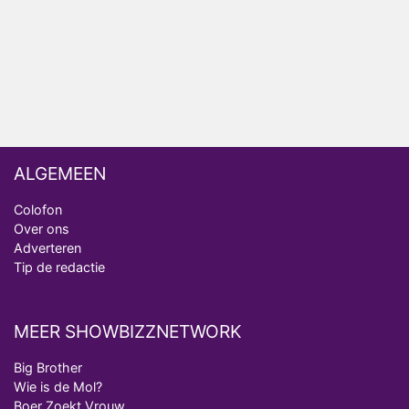
Anouk en Diederik botsen keihard in De
Bondgenoten
ALGEMEEN
Colofon
Over ons
Adverteren
Tip de redactie
MEER SHOWBIZZNETWORK
Big Brother
Wie is de Mol?
Boer Zoekt Vrouw