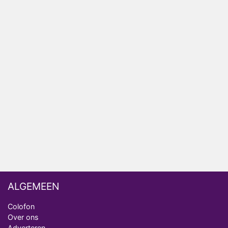
HBO Max zendt voor het eerst alle onderdelen van
het EK Atletiek uit
Relatie Anouk en Diederik strandt na exit uit De
Bondgenoten
Nederlanders kijken B&B Vol Liefde vooral voor
ongemakkelijke momenten
Ron Jans maakt dit seizoen zijn opwachting als
analist
Deze tien BN'ers doen mee aan het nieuwe seizoen
van Bestemming X
ALGEMEEN
Colofon
Over ons
Adverteren