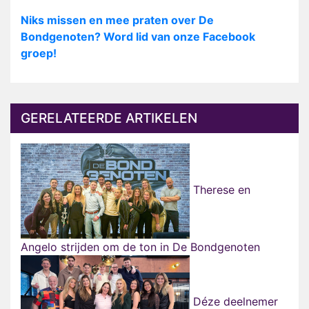
Niks missen en mee praten over De
Bondgenoten? Word lid van onze Facebook
groep!
GERELATEERDE ARTIKELEN
Therese en
Angelo strijden om de ton in De Bondgenoten
Déze deelnemer