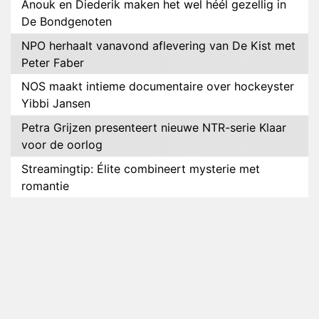
Anouk en Diederik maken het wel héél gezellig in
De Bondgenoten
NPO herhaalt vanavond aflevering van De Kist met
Peter Faber
NOS maakt intieme documentaire over hockeyster
Yibbi Jansen
Petra Grijzen presenteert nieuwe NTR-serie Klaar
voor de oorlog
Streamingtip: Élite combineert mysterie met
romantie
Louis van Gaal en Danny Blind te gast in speciale
aflevering van Tussen de Palen
Plottwist: Diederik zou De Bondgenoten alsnog
hebben verlaten
RTL voegt negende B&B-eigenaar toe aan nieuw
seizoen B&B Vol Liefde