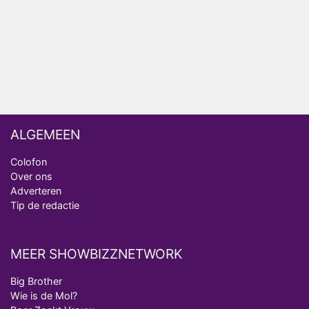
Nederlanders kijken B&B Vol Liefde vooral voor
ongemakkelijke momenten
Ron Jans maakt dit seizoen zijn opwachting als
analist
ALGEMEEN
Colofon
Over ons
Adverteren
Tip de redactie
MEER SHOWBIZZNETWORK
Big Brother
Wie is de Mol?