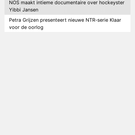
NOS maakt intieme documentaire over hockeyster
Yibbi Jansen
Petra Grijzen presenteert nieuwe NTR-serie Klaar
voor de oorlog
Streamingtip: Élite combineert mysterie met
romantie
Louis van Gaal en Danny Blind te gast in speciale
aflevering van Tussen de Palen
Plottwist: Diederik zou De Bondgenoten alsnog
hebben verlaten
RTL voegt negende B&B-eigenaar toe aan nieuw
seizoen B&B Vol Liefde
HBO Max zendt voor het eerst alle onderdelen van
het EK Atletiek uit
Relatie Anouk en Diederik strandt na exit uit De
Bondgenoten