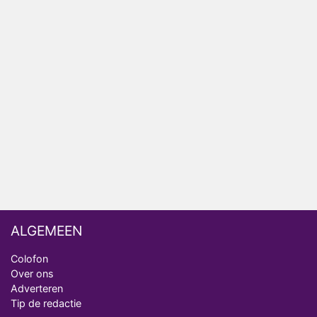
het EK Atletiek uit
Relatie Anouk en Diederik strandt na exit uit De
Bondgenoten
Nederlanders kijken B&B Vol Liefde vooral voor
ongemakkelijke momenten
Ron Jans maakt dit seizoen zijn opwachting als
analist
Deze tien BN'ers doen mee aan het nieuwe seizoen
van Bestemming X
ALGEMEEN
Colofon
Over ons
Adverteren
Tip de redactie