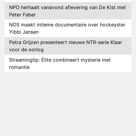
NPO herhaalt vanavond aflevering van De Kist met
Peter Faber
NOS maakt intieme documentaire over hockeyster
Yibbi Jansen
Petra Grijzen presenteert nieuwe NTR-serie Klaar
voor de oorlog
Streamingtip: Élite combineert mysterie met
romantie
Louis van Gaal en Danny Blind te gast in speciale
aflevering van Tussen de Palen
Plottwist: Diederik zou De Bondgenoten alsnog
hebben verlaten
RTL voegt negende B&B-eigenaar toe aan nieuw
seizoen B&B Vol Liefde
HBO Max zendt voor het eerst alle onderdelen van