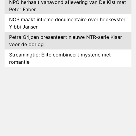
NPO herhaalt vanavond aflevering van De Kist met
Peter Faber
NOS maakt intieme documentaire over hockeyster
Yibbi Jansen
Petra Grijzen presenteert nieuwe NTR-serie Klaar
voor de oorlog
Streamingtip: Élite combineert mysterie met
romantie
Louis van Gaal en Danny Blind te gast in speciale
aflevering van Tussen de Palen
Plottwist: Diederik zou De Bondgenoten alsnog
hebben verlaten
RTL voegt negende B&B-eigenaar toe aan nieuw
seizoen B&B Vol Liefde
HBO Max zendt voor het eerst alle onderdelen van
het EK Atletiek uit