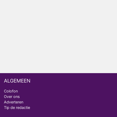
Relatie Anouk en Diederik strandt na exit uit De
Bondgenoten
Nederlanders kijken B&B Vol Liefde vooral voor
ongemakkelijke momenten
Ron Jans maakt dit seizoen zijn opwachting als
analist
Deze tien BN'ers doen mee aan het nieuwe seizoen
van Bestemming X
ALGEMEEN
Colofon
Over ons
Adverteren
Tip de redactie