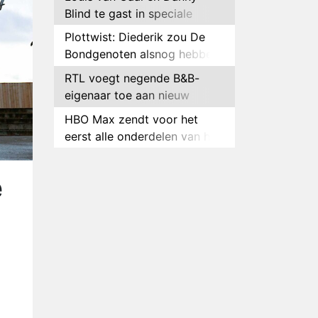
Blind te gast in speciale
aflevering van Tussen de
Plottwist: Diederik zou De
Palen
Bondgenoten alsnog hebben
verlaten
RTL voegt negende B&B-
eigenaar toe aan nieuw
seizoen B&B Vol Liefde
HBO Max zendt voor het
eerst alle onderdelen van het
EK Atletiek uit
Relatie Anouk en Diederik
strandt na exit uit De
e
Bondgenoten
Nederlanders kijken B&B Vol
Liefde vooral voor
ongemakkelijke momenten
Ron Jans maakt dit seizoen
zijn opwachting als analist
Deze tien BN'ers doen mee
aan het nieuwe seizoen van
Bestemming X