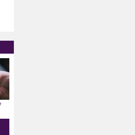
Vanavond op tv:
jubileumseizoen van Van
Onschatbare Waarde gaat
Winnaar 31e cyclus De
van start
Bondgenoten gelekt
Anouk en Diederik verlaten
De Bondgenoten
AVROTROS komt met reboot
van Fort Alpha
e