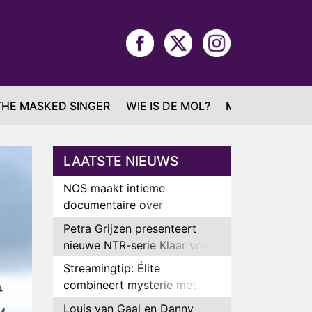
THE MASKED SINGER
WIE IS DE MOL?
MAFS
LAATSTE NIEUWS
NOS maakt intieme
documentaire over
hockeyster Yibbi Jansen
Petra Grijzen presenteert
nieuwe NTR-serie Klaar voor
de oorlog
Streamingtip: Élite
combineert mysterie met
romantie
Louis van Gaal en Danny