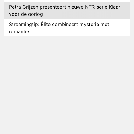
Petra Grijzen presenteert nieuwe NTR-serie Klaar
voor de oorlog
Streamingtip: Élite combineert mysterie met
romantie
Louis van Gaal en Danny Blind te gast in speciale
aflevering van Tussen de Palen
Plottwist: Diederik zou De Bondgenoten alsnog
hebben verlaten
RTL voegt negende B&B-eigenaar toe aan nieuw
seizoen B&B Vol Liefde
HBO Max zendt voor het eerst alle onderdelen van
het EK Atletiek uit
Relatie Anouk en Diederik strandt na exit uit De
Bondgenoten
Nederlanders kijken B&B Vol Liefde vooral voor