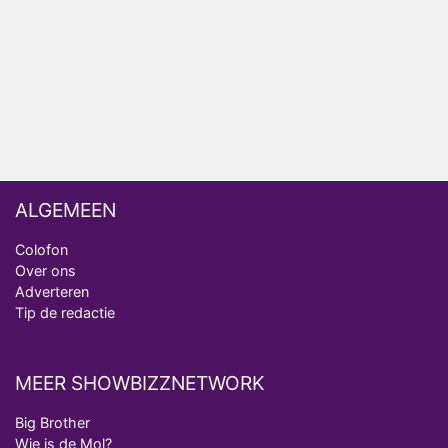
ongemakkelijke momenten
Ron Jans maakt dit seizoen zijn opwachting als
analist
Deze tien BN'ers doen mee aan het nieuwe seizoen
van Bestemming X
ALGEMEEN
Colofon
Over ons
Adverteren
Tip de redactie
MEER SHOWBIZZNETWORK
Big Brother
Wie is de Mol?