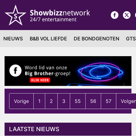
NIEUWS
B&B VOL LIEFDE
DE BONDGENOTEN
GTS
Vorige
1
2
3
55
56
57
Volge
LAATSTE NIEUWS