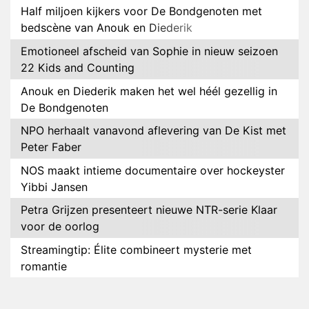
Half miljoen kijkers voor De Bondgenoten met
bedscène van Anouk en Diederik
Emotioneel afscheid van Sophie in nieuw seizoen
22 Kids and Counting
Anouk en Diederik maken het wel héél gezellig in
De Bondgenoten
NPO herhaalt vanavond aflevering van De Kist met
Peter Faber
NOS maakt intieme documentaire over hockeyster
Yibbi Jansen
Petra Grijzen presenteert nieuwe NTR-serie Klaar
voor de oorlog
Streamingtip: Élite combineert mysterie met
romantie
Louis van Gaal en Danny Blind te gast in speciale
aflevering van Tussen de Palen